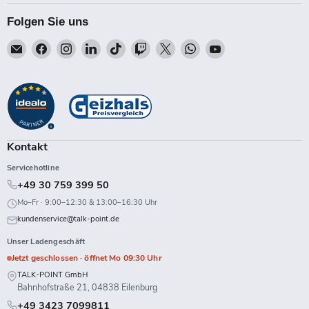
Folgen Sie uns
Email
Finden
Finden
Finden
Finden
Finden
Finden
Finden
Finden
Talk-
Sie
Sie
Sie
Sie
Sie
Sie
Sie
Sie
Point
uns
uns
uns
uns
uns
uns
uns
uns
auf
auf
auf
auf
auf
auf
auf
auf
Facebook
Instagram
LinkedIn
TikTok
Twitch
X
WhatsApp
YouTube
Kontakt
Servicehotline
+49 30 759 399 50
Mo–Fr · 9:00–12:30 & 13:00–16:30 Uhr
kundenservice@talk-point.de
Unser Ladengeschäft
Jetzt geschlossen · öffnet Mo 09:30 Uhr
TALK-POINT GmbH
Bahnhofstraße 21, 04838 Eilenburg
+49 3423 7099811