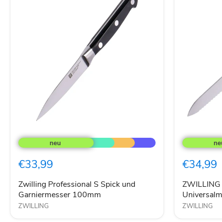
Zwilling
ZWILLING
Professional
PROFESSI
S
S
Spick
Universalm
€33,99
€34,99
und
130
Garniermesser
mm
100mm
Zwilling Professional S Spick und
ZWILLING
Garniermesser 100mm
Universal
ZWILLING
ZWILLING