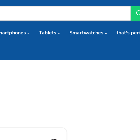
martphones
Tablets
Smartwatches
that's per