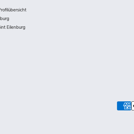
rofilübersicht
nburg
int Eilenburg