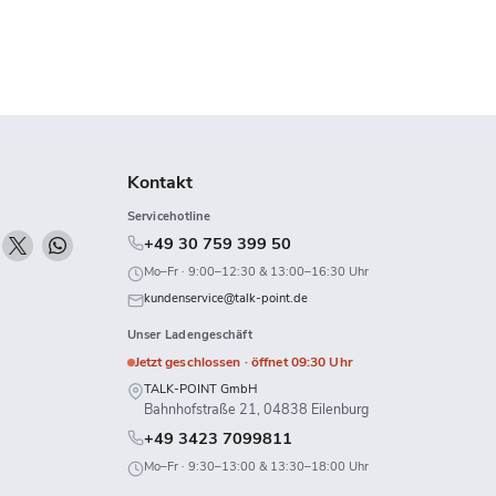
Kontakt
Servicehotline
n
Finden
Finden
Finden
+49 30 759 399 50
ie
Sie
Sie
Mo–Fr · 9:00–12:30 & 13:00–16:30 Uhr
uns
uns
uns
kundenservice@talk-point.de
uf
auf
auf
Unser Ladengeschäft
k
Twitch
X
WhatsApp
Jetzt geschlossen · öffnet 09:30 Uhr
TALK-POINT GmbH
Bahnhofstraße 21, 04838 Eilenburg
+49 3423 7099811
Mo–Fr · 9:30–13:00 & 13:30–18:00 Uhr