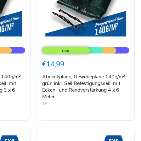
Abdeckplane,
Gewebeplane
140g/m²
grün
€14,99
inkl.
Seil
Befestigungsseil,
e 140g/m²
Abdeckplane, Gewebeplane 140g/m²
mit
eil, mit
grün inkl. Seil Befestigungsseil, mit
Ecken-
g 3 x 6
Ecken- und Randverstärkung 4 x 6
und
Meter
Randverstärkung
TP
4
x
6
Meter