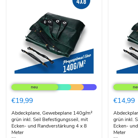
Abdeckplane,
Abdeckplan
Gewebeplane
Gewebepla
140g/m²
140g/m²
grün
grün
€19,99
€14,99
inkl.
inkl.
Seil
Seil
Befestigungsseil,
Befestigung
Abdeckplane, Gewebeplane 140g/m²
Abdeckpla
mit
mit
grün inkl. Seil Befestigungsseil, mit
grün inkl. 
Ecken-
Ecken-
Ecken- und Randverstärkung 4 x 8
Ecken- und
und
und
Meter
Meter
Randverstärkung
Randverstä