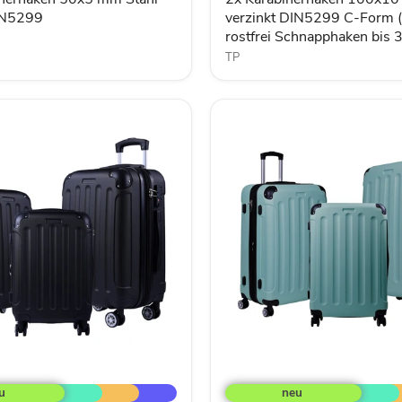
C-
IN5299
verzinkt DIN5299 C-Form (
Form
rostfrei Schnapphaken bis
(Birne)
TP
rostfrei
Schnapphaken
bis
350Kg
3tlg.
ABS
n
Hartschalen