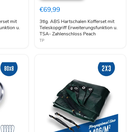
Kofferset
€69,99
mit
Teleskopgriff
Erweiterungsfunktion
rset mit
3tlg. ABS Hartschalen Kofferset mit
u.
unktion u.
Teleskopgriff Erweiterungsfunktion u.
TSA-
TSA- Zahlenschloss Peach
Zahlenschloss
TP
Peach