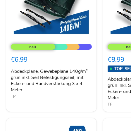
Abdeckplane,
Abdeckplan
Gewebeplane
Gewebepla
140g/m²
140g/m²
grün
grün
€6,99
€8,99
inkl.
inkl.
Seil
Seil
TOP-SE
Befestigungsseil,
Befestigung
Abdeckplane, Gewebeplane 140g/m²
mit
mit
grün inkl. Seil Befestigungsseil, mit
Abdeckpla
Ecken-
Ecken-
Ecken- und Randverstärkung 3 x 4
grün inkl. 
und
und
Meter
Ecken- und
Randverstärkung
Randverstä
TP
3
3
Meter
x
x
TP
4
5
Meter
Meter