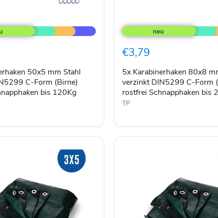
5x
aken
Karabinerhaken
80x8
mm
€3,79
Stahl
verzinkt
DIN5299
erhaken 50x5 mm Stahl
5x Karabinerhaken 80x8 m
C-
IN5299 C-Form (Birne)
verzinkt DIN5299 C-Form (
Form
chnapphaken bis 120Kg
rostfrei Schnapphaken bis
(Birne)
TP
rostfrei
ken
Schnapphaken
bis
230Kg