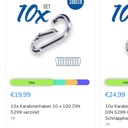
10x
10x
Karabinerhaken
Karabinerh
10
12
x
x
€19,99
€24,99
100
140
DIN
verzinkt
5299
DIN
10x Karabinerhaken 10 x 100 DIN
10x Karabi
verzinkt
5299
5299 verzinkt
DIN 5299 C
C-
Schnappha
TP
Form
TP
(Birne)