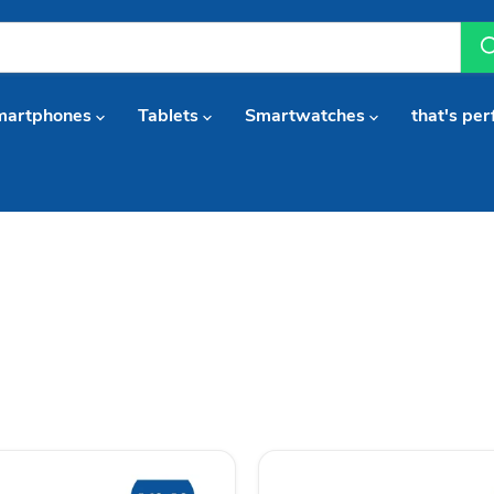
martphones
Tablets
Smartwatches
that's per