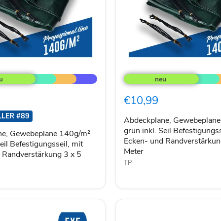
e,
Abdeckplane,
ne
Gewebeplane
140g/m²
grün
€10,99
inkl.
Seil
LLER #89
sseil,
Befestigungsseil,
Abdeckplane, Gewebeplan
mit
grün inkl. Seil Befestigungss
ne, Gewebeplane 140g/m²
Ecken-
Ecken- und Randverstärkun
Seil Befestigungsseil, mit
und
Meter
 Randverstärkung 3 x 5
rkung
Randverstärkung
TP
3
x
6
Meter