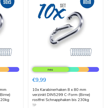
10x
Karabinerhaken
8
x
€9,99
80
mm
verzinkt
0 mm
10x Karabinerhaken 8 x 80 mm
DIN5299
Birne)
verzinkt DIN5299 C-Form (Birne)
C-
 120kg
rostfrei Schnapphaken bis 230kg
Form
TP
(Birne)