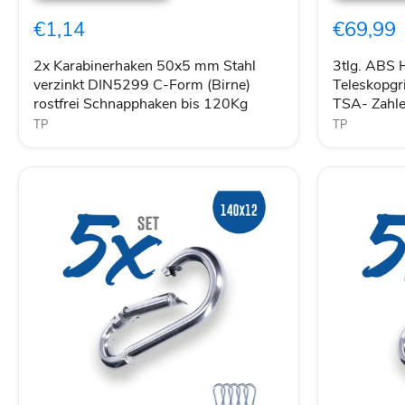
mm
Kofferset
€1,14
€69,99
Stahl
mit
verzinkt
Teleskopgri
DIN5299
Erweiterun
2x Karabinerhaken 50x5 mm Stahl
3tlg. ABS H
C-
u.
verzinkt DIN5299 C-Form (Birne)
Teleskopgri
Form
TSA-
rostfrei Schnapphaken bis 120Kg
TSA- Zahle
(Birne)
Zahlenschl
TP
TP
rostfrei
Black
Schnapphaken
bis
120Kg