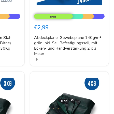
Abdeckplane,
Gewebeplane
140g/m²
grün
€2,99
inkl.
Seil
Befestigungsseil,
m Stahl
Abdeckplane, Gewebeplane 140g/m²
mit
Birne)
grün inkl. Seil Befestigungsseil, mit
Ecken-
 230Kg
Ecken- und Randverstärkung 2 x 3
und
Meter
Randverstärkung
TP
2
x
3
Meter