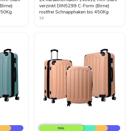
C-
Birne)
verzinkt DIN5299 C-Form (Birne)
Form
 350Kg
rostfrei Schnapphaken bis 450Kg
(Birne)
TP
rostfrei
Schnapphaken
bis
450Kg
3tlg.
ABS
Hartschalen