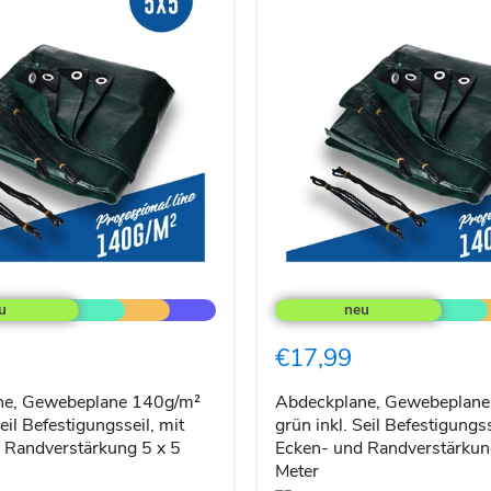
e,
Abdeckplane,
ne
Gewebeplane
140g/m²
grün
€17,99
inkl.
Seil
sseil,
Befestigungsseil,
ne, Gewebeplane 140g/m²
Abdeckplane, Gewebeplan
mit
Seil Befestigungsseil, mit
grün inkl. Seil Befestigungss
Ecken-
 Randverstärkung 5 x 5
Ecken- und Randverstärkun
und
Meter
rkung
Randverstärkung