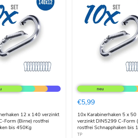
10x
aken
Karabinerhaken
5
x
€5,99
50
mm
verzinkt
nerhaken 12 x 140 verzinkt
10x Karabinerhaken 5 x 5
DIN5299
-Form (Birne) rostfrei
verzinkt DIN5299 C-Form (
C-
ken bis 450Kg
rostfrei Schnapphaken bis
Form
TP
(Birne)