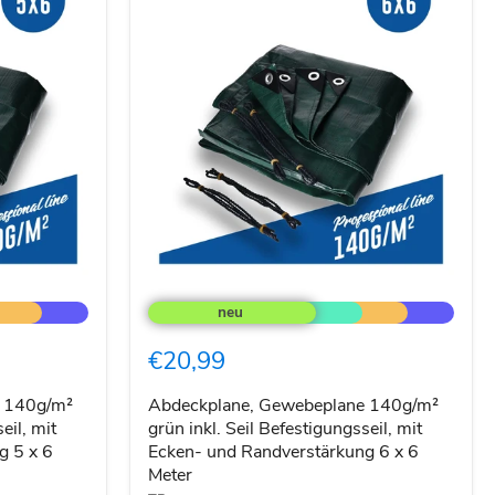
Abdeckplane,
Gewebeplane
140g/m²
grün
€20,99
inkl.
Seil
Befestigungsseil,
e 140g/m²
Abdeckplane, Gewebeplane 140g/m²
mit
eil, mit
grün inkl. Seil Befestigungsseil, mit
Ecken-
g 5 x 6
Ecken- und Randverstärkung 6 x 6
und
Meter
Randverstärkung