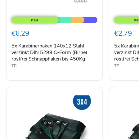
5x
5x
Karabinerhaken
Karabinerh
140x12
50x5
Stahl
mm
€6,29
€2,79
verzinkt
Stahl
DIN
verzinkt
5299
DIN5299
5x Karabinerhaken 140x12 Stahl
5x Karabin
C-
C-
verzinkt DIN 5299 C-Form (Birne)
verzinkt D
Form
Form
rostfrei Schnapphaken bis 450Kg
rostfrei S
(Birne)
(Birne)
TP
TP
rostfrei
rostfrei
Schnapphaken
Schnappha
bis
bis
450Kg
120Kg