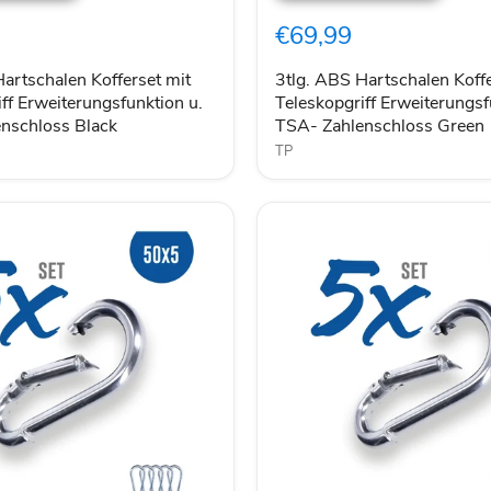
Kofferset
€69,99
mit
ff
Teleskopgriff
gsfunktion
Erweiterungsfunktion
artschalen Kofferset mit
3tlg. ABS Hartschalen Koffe
u.
ff Erweiterungsfunktion u.
Teleskopgriff Erweiterungsf
TSA-
nschloss Black
TSA- Zahlenschloss Green
oss
Zahlenschloss
TP
Green