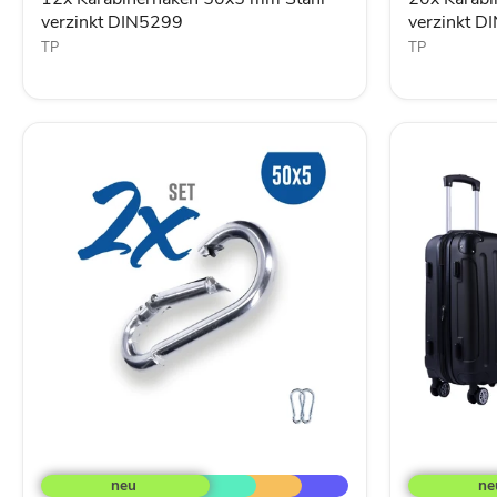
verzinkt DIN5299
verzinkt D
TP
TP
2x
3tlg.
Karabinerhaken
ABS
50x5
Hartschale