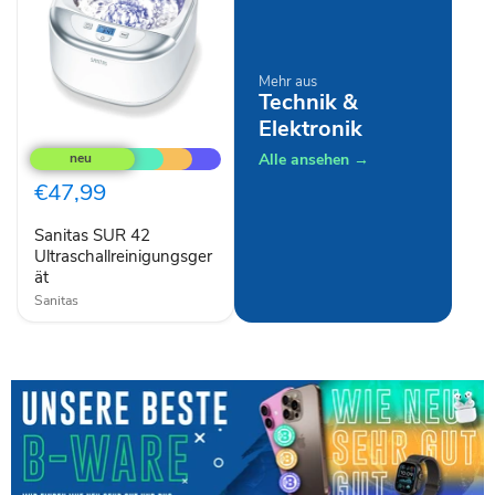
Mehr aus
Technik &
Elektronik
Sanitas
SUR
Alle ansehen →
42
Ultraschallreinigungsgerät
€47,99
Sanitas SUR 42
Ultraschallreinigungsger
ät
Sanitas