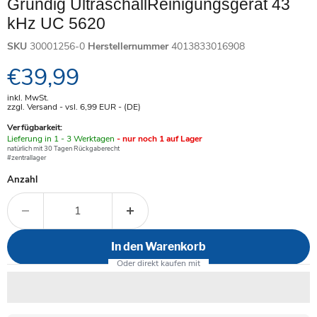
Grundig UltraschallReinigungsgerät 43
kHz UC 5620
SKU
30001256-0
Herstellernummer
4013833016908
Aktueller Preis
€39,99
inkl. MwSt.
zzgl. Versand - vsl. 6,99
EUR
- (DE)
Verfügbarkeit:
Verfügbar
Lieferung in 1 - 3 Werktagen
- nur noch 1 auf Lager
-
natürlich mit 30 Tagen Rückgaberecht
#zentrallager
Anzahl
In den Warenkorb