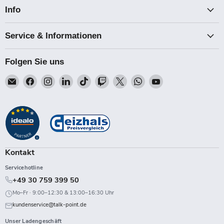
Info
Service & Informationen
Folgen Sie uns
Email
Finden
Finden
Finden
Finden
Finden
Finden
Finden
Finden
Talk-
Sie
Sie
Sie
Sie
Sie
Sie
Sie
Sie
Point
uns
uns
uns
uns
uns
uns
uns
uns
auf
auf
auf
auf
auf
auf
auf
auf
Facebook
Instagram
LinkedIn
TikTok
Twitch
X
WhatsApp
YouTube
Kontakt
Servicehotline
+49 30 759 399 50
Mo–Fr · 9:00–12:30 & 13:00–16:30 Uhr
kundenservice@talk-point.de
Unser Ladengeschäft