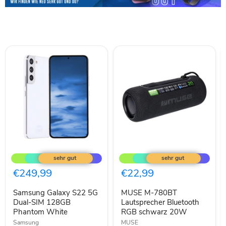
Samsung
MUSE
Galaxy
M-
S22
780BT
5G
Lautsprecher
€249,99
€22,99
Dual-
Bluetooth
SIM
RGB
Samsung Galaxy S22 5G
MUSE M-780BT
128GB
schwarz
Phantom
Dual-SIM 128GB
20W
Lautsprecher Bluetooth
White
Phantom White
RGB schwarz 20W
Samsung
MUSE