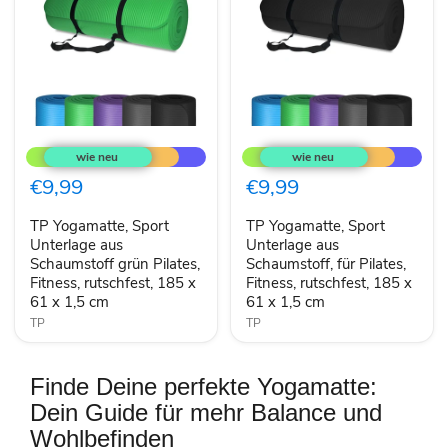
TP
TP
Yogamatte,
Yogamatte,
Sport
Sport
Unterlage
Unterlage
€9,99
€9,99
aus
aus
Schaumstoff
Schaumstoff,
TP Yogamatte, Sport
TP Yogamatte, Sport
grün
für
Pilates,
Unterlage aus
Pilates,
Unterlage aus
Fitness,
Fitness,
Schaumstoff grün Pilates,
Schaumstoff, für Pilates,
rutschfest,
rutschfest,
Fitness, rutschfest, 185 x
Fitness, rutschfest, 185 x
185
185
61 x 1,5 cm
61 x 1,5 cm
x
x
61
TP
61
TP
x
x
1,5
1,5
cm
cm
Finde Deine perfekte Yogamatte:
Dein Guide für mehr Balance und
Wohlbefinden