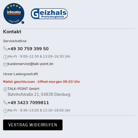
Point
uns
uns
uns
uns
uns
uns
uns
uns
auf
auf
auf
auf
auf
auf
auf
auf
Facebook
Instagram
LinkedIn
TikTok
Twitch
X
WhatsApp
YouTube
Kontakt
Servicehotline
+49 30 759 399 50
Mo–Fr · 9:00–12:30 & 13:00–16:30 Uhr
kundenservice@talk-point.de
Unser Ladengeschäft
Jetzt geschlossen · öffnet morgen 09:30 Uhr
TALK-POINT GmbH
Bahnhofstraße 21, 04838 Eilenburg
+49 3423 7099811
Mo–Fr · 9:30–13:00 & 13:30–18:00 Uhr
VERTRAG WIDERRUFEN