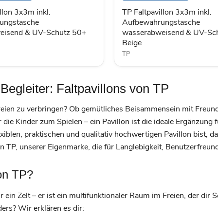
UV-
llon 3x3m inkl.
TP Faltpavillon 3x3m inkl.
Schutz
ungstasche
Aufbewahrungstasche
50+
eisend & UV-Schutz 50+
wasserabweisend & UV-Sc
Beige
Beige
TP
Begleiter: Faltpavillons von TP
 Freien zu verbringen? Ob gemütliches Beisammensein mit Freun
r die Kinder zum Spielen – ein Pavillon ist die ideale Ergänzung
blen, praktischen und qualitativ hochwertigen Pavillon bist, da
n TP, unserer Eigenmarke, die für Langlebigkeit, Benutzerfreundl
von TP?
ur ein Zelt – er ist ein multifunktionaler Raum im Freien, der di
ers? Wir erklären es dir: