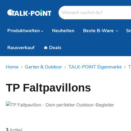
Produktwelten
Neuheiten
Beste B-Ware
S
Rausverkauf
🔥 Deals
Home
Garten & Outdoor
TALK-POINT Eigenmarke
T
TP Faltpavillons
3
Artikel