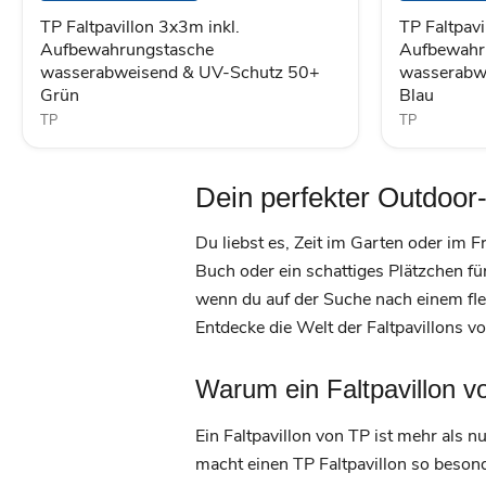
UV-
UV-
TP Faltpavillon 3x3m inkl.
TP Faltpavi
Schutz
Schutz
Aufbewahrungstasche
Aufbewahr
50+
50+
wasserabweisend & UV-Schutz 50+
wasserabw
Grün
Blau
Grün
Blau
TP
TP
Dein perfekter Outdoor-
Du liebst es, Zeit im Garten oder im
Buch oder ein schattiges Plätzchen fü
wenn du auf der Suche nach einem flexi
Entdecke die Welt der Faltpavillons vo
Warum ein Faltpavillon 
Ein Faltpavillon von TP ist mehr als n
macht einen TP Faltpavillon so besond