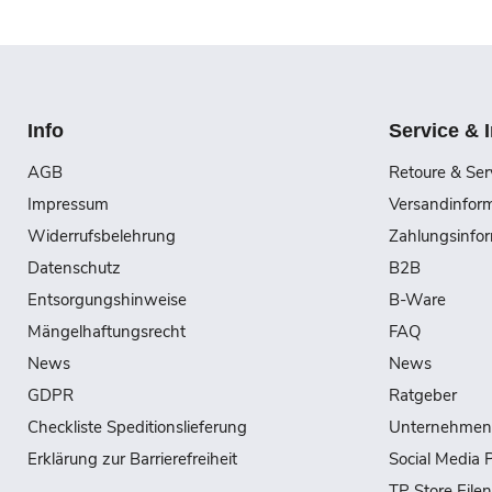
Info
Service & 
AGB
Retoure & Ser
Impressum
Versandinfor
Widerrufsbelehrung
Zahlungsinfo
Datenschutz
B2B
Entsorgungshinweise
B-Ware
Mängelhaftungsrecht
FAQ
News
News
GDPR
Ratgeber
Checkliste Speditionslieferung
Unternehmen
Erklärung zur Barrierefreiheit
Social Media P
TP Store Eile