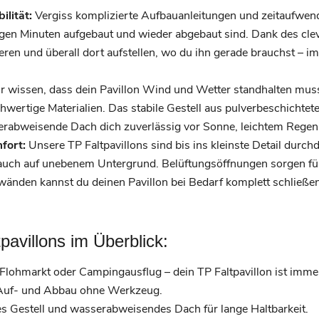
ilität:
Vergiss komplizierte Aufbauanleitungen und zeitaufwend
enigen Minuten aufgebaut und wieder abgebaut sind. Dank des c
ren und überall dort aufstellen, wo du ihn gerade brauchst – im
.
 wissen, dass dein Pavillon Wind und Wetter standhalten mus
hwertige Materialien. Das stabile Gestell aus pulverbeschichtet
erabweisende Dach dich zuverlässig vor Sonne, leichtem Regen
fort:
Unsere TP Faltpavillons sind bis ins kleinste Detail durc
auch auf unebenem Untergrund. Belüftungsöffnungen sorgen für
wänden kannst du deinen Pavillon bei Bedarf komplett schließen
pavillons im Überblick:
Flohmarkt oder Campingausflug – dein TP Faltpavillon ist immer
Auf- und Abbau ohne Werkzeug.
 Gestell und wasserabweisendes Dach für lange Haltbarkeit.