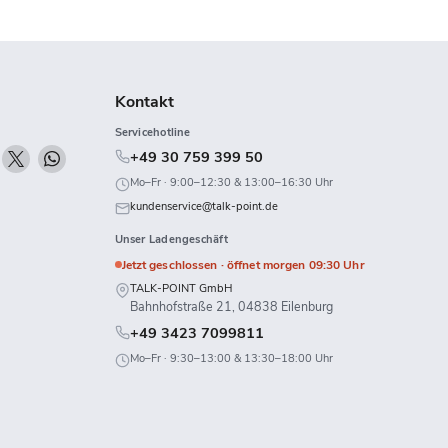
Kontakt
Servicehotline
n
Finden
Finden
Finden
+49 30 759 399 50
ie
Sie
Sie
Mo–Fr · 9:00–12:30 & 13:00–16:30 Uhr
uns
uns
uns
kundenservice@talk-point.de
uf
auf
auf
Unser Ladengeschäft
k
Twitch
X
WhatsApp
Jetzt geschlossen · öffnet morgen 09:30 Uhr
TALK-POINT GmbH
Bahnhofstraße 21, 04838 Eilenburg
+49 3423 7099811
Mo–Fr · 9:30–13:00 & 13:30–18:00 Uhr