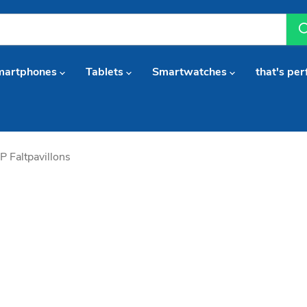
martphones
Tablets
Smartwatches
that's per
P Faltpavillons