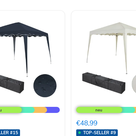
TP
Faltpavillon
3x3m
inkl.
€48,99
ungstasche
Aufbewahrungstasche
eisend
wasserabweisend
LLER #15
TOP-SELLER #9
&