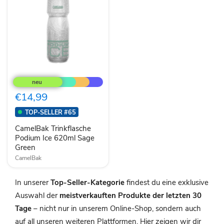
CamelBak
Trinkflasche
Podium
Ice
€14,99
620ml
Sage
TOP-SELLER #65
Green
CamelBak Trinkflasche
Podium Ice 620ml Sage
Green
CamelBak
In unserer
Top-Seller-Kategorie
findest du eine exklusive
Auswahl der
meistverkauften Produkte der letzten 30
Tage
– nicht nur in unserem Online-Shop, sondern auch
auf all unseren weiteren Plattformen. Hier zeigen wir dir