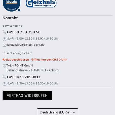
Facebook
Instagram
LinkedIn
TikTok
Twitch
X
WhatsApp
YouTube
Kontakt
Servicehotline
+49 30 759 399 50
Mo–Fr · 9:00–12:30 & 13:00–16:30 Uhr
kundenservice@talk-point.de
Unser Ladengeschäft
Jetzt geschlossen · öffnet morgen 09:30 Uhr
TALK-POINT GmbH
Bahnhofstraße 21, 04838 Eilenburg
+49 3423 7099811
Mo–Fr · 9:30–13:00 & 13:30–18:00 Uhr
VERTRAG WIDERRUFEN
Land
Deutschland
(EUR €)