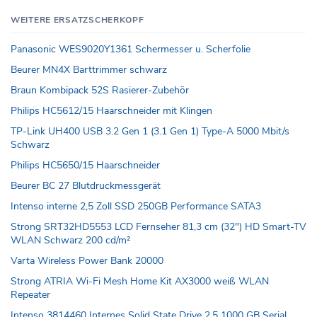
WEITERE ERSATZSCHERKOPF
Panasonic WES9020Y1361 Schermesser u. Scherfolie
Beurer MN4X Barttrimmer schwarz
Braun Kombipack 52S Rasierer-Zubehör
Philips HC5612/15 Haarschneider mit Klingen
TP-Link UH400 USB 3.2 Gen 1 (3.1 Gen 1) Type-A 5000 Mbit/s
Schwarz
Philips HC5650/15 Haarschneider
Beurer BC 27 Blutdruckmessgerät
Intenso interne 2,5 Zoll SSD 250GB Performance SATA3
Strong SRT32HD5553 LCD Fernseher 81,3 cm (32") HD Smart-TV
WLAN Schwarz 200 cd/m²
Varta Wireless Power Bank 20000
Strong ATRIA Wi-Fi Mesh Home Kit AX3000 weiß WLAN
Repeater
Intenso 3814460 Internes Solid State Drive 2.5 1000 GB Serial