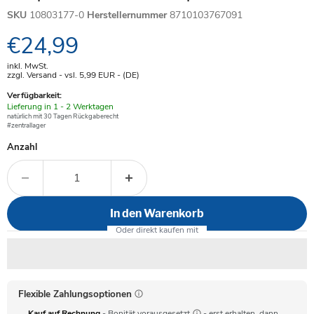
SKU
10803177-0
Herstellernummer
8710103767091
Aktueller Preis
€24,99
inkl. MwSt.
zzgl. Versand - vsl. 5,99
EUR
- (DE)
Verfügbarkeit:
Verfügbar
Lieferung in 1 - 2 Werktagen
-
natürlich mit 30 Tagen Rückgaberecht
#zentrallager
Anzahl
In den Warenkorb
Flexible Zahlungsoptionen
Kauf auf Rechnung
- Bonität vorausgesetzt
- erst erhalten, dann