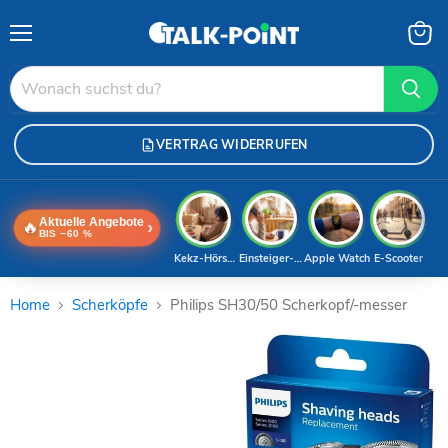
Menü
Waren
anzei
VERTRAG WIDERRUFEN
Aktuelle Angebote
🔥
›
BIS −60 %
Kekz-Hörspiele
Einsteiger-Handy
Apple Watch
E-Scooter
Home
Scherköpfe
Philips SH30/50 Scherkopf/-messer