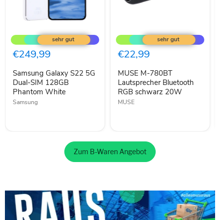
Samsung
MUSE
Galaxy
M-
S22
780BT
5G
Lautsprecher
€249,99
€22,99
Dual-
Bluetooth
SIM
RGB
Samsung Galaxy S22 5G
MUSE M-780BT
128GB
schwarz
Phantom
Dual-SIM 128GB
20W
Lautsprecher Bluetooth
White
Phantom White
RGB schwarz 20W
Samsung
MUSE
Zum B-Waren Angebot