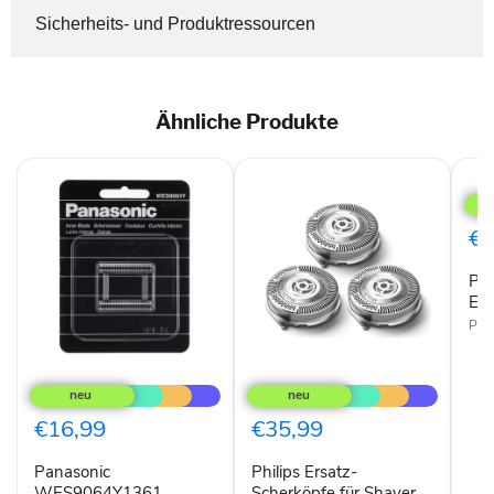
Sicherheits- und Produktressourcen
Ähnliche Produkte
Phil
SH7
Ersa
€3
Phi
Ers
Phil
Panasonic
Philips
WES9064Y1361
Ersatz-
Schermesser
Scherköpfe
für
€16,99
€35,99
Shaver
Serie
Panasonic
Philips Ersatz-
5000
WES9064Y1361
SH50/50
Scherköpfe für Shaver