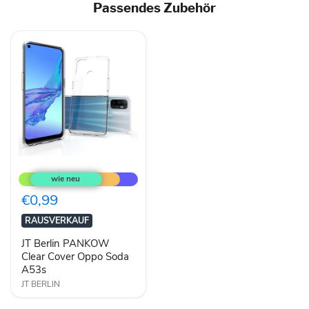
Passendes Zubehör
JT
Berlin
PANKOW
Clear
€0,99
Cover
Oppo
RAUSVERKAUF
Soda
A53s
JT Berlin PANKOW
Clear Cover Oppo Soda
A53s
JT BERLIN