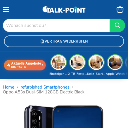
Menü
Waren
anzei
VERTRAG WIDERRUFEN
Aktuelle Angebote
🔥
›
BIS −60 %
Einsteiger-Handy
2-TB-Festplatte
Kekz-Starterset
Apple Watch
E
Home
refurbished Smartphones
Oppo A53s Dual-SIM 128GB Electric Black