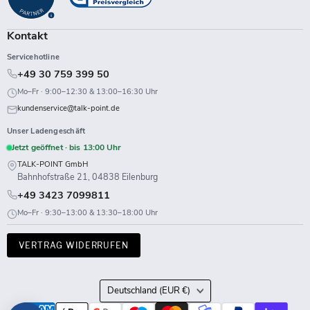
Kontakt
Servicehotline
+49 30 759 399 50
Mo–Fr · 9:00–12:30 & 13:00–16:30 Uhr
kundenservice@talk-point.de
Unser Ladengeschäft
Jetzt geöffnet · bis 13:00 Uhr
TALK-POINT GmbH
Bahnhofstraße 21, 04838 Eilenburg
+49 3423 7099811
Mo–Fr · 9:30–13:00 & 13:30–18:00 Uhr
VERTRAG WIDERRUFEN
Land
Deutschland
(EUR €)