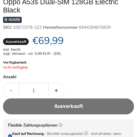
Oppo A53s Dual-SIM 128GB Electric
Black
B-WARE
SKU
10072378-223
Herstellernummer
6944284670839
Aktueller Preis
€69,99
Ausverkauft
inkl. MwSt.
zzgl. Versand - vsl. 5,99
EUR
- (DE)
Verfügbarkeit:
Achtung:
nicht verfügbar
Anzahl
Ausverkauft
Flexible Zahlungsoptionen
Kauf auf Rechnung
- Bonität vorausgesetzt
- erst erhalten, dann