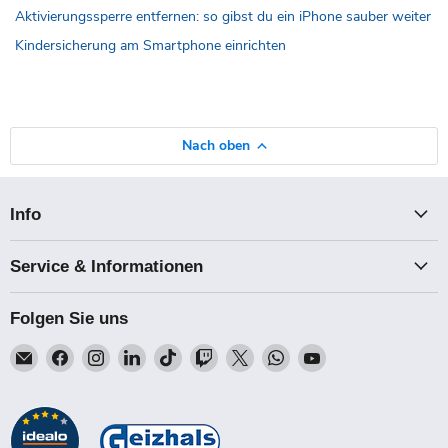
Aktivierungssperre entfernen: so gibst du ein iPhone sauber weiter
Kindersicherung am Smartphone einrichten
Nach oben
Info
Service & Informationen
Folgen Sie uns
Email
Finden
Finden
Finden
Finden
Finden
Finden
Finden
Finden
Talk-
Sie
Sie
Sie
Sie
Sie
Sie
Sie
Sie
Point
uns
uns
uns
uns
uns
uns
uns
uns
auf
auf
auf
auf
auf
auf
auf
auf
Facebook
Instagram
LinkedIn
TikTok
Twitch
X
WhatsApp
YouTube