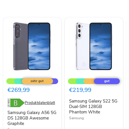
Samsung
Samsung
Galaxy
Galaxy
A56
S22
5G
5G
€269,99
€219,99
DS
Dual-
128GB
SIM
Samsung Galaxy S22 5G
Awesome
128GB
Produktdatenblatt
Graphite
Phantom
Dual-SIM 128GB
White
Phantom White
Samsung Galaxy A56 5G
DS 128GB Awesome
Samsung
Graphite