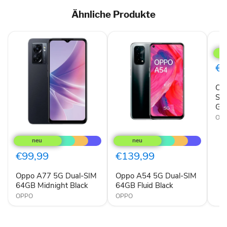
Ähnliche Produkte
OP
A9
202
Dual
€8
SIM
128
OP
Mar
Gre
SI
Gr
OP
Oppo
Oppo
A77
A54
5G
5G
Dual-
Dual-
€99,99
€139,99
SIM
SIM
64GB
64GB
Oppo A77 5G Dual-SIM
Oppo A54 5G Dual-SIM
Midnight
Fluid
Black
64GB Midnight Black
Black
64GB Fluid Black
OPPO
OPPO