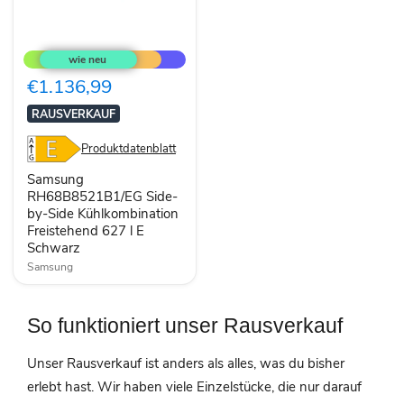
Samsung
RH68B8521B1/EG
Side-
by-
€1.136,99
Side
Kühlkombination
RAUSVERKAUF
Freistehend
627
Produktdatenblatt
l
E
Samsung
Schwarz
RH68B8521B1/EG Side-
by-Side Kühlkombination
Freistehend 627 l E
Schwarz
Samsung
So funktioniert unser Rausverkauf
Unser Rausverkauf ist anders als alles, was du bisher
erlebt hast. Wir haben viele Einzelstücke, die nur darauf