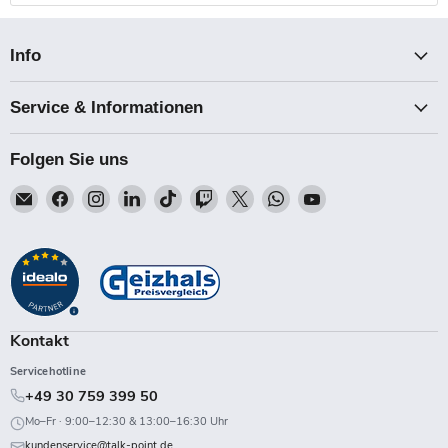
Info
Service & Informationen
Folgen Sie uns
Email
Finden
Finden
Finden
Finden
Finden
Finden
Finden
Finden
Talk-
Sie
Sie
Sie
Sie
Sie
Sie
Sie
Sie
Point
uns
uns
uns
uns
uns
uns
uns
uns
auf
auf
auf
auf
auf
auf
auf
auf
Facebook
Instagram
LinkedIn
TikTok
Twitch
X
WhatsApp
YouTube
Kontakt
Servicehotline
+49 30 759 399 50
Mo–Fr · 9:00–12:30 & 13:00–16:30 Uhr
kundenservice@talk-point.de