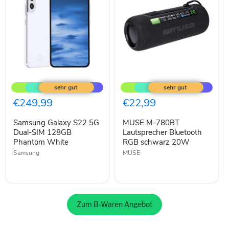
Samsung
MUSE
Galaxy
M-
S22
780BT
5G
Lautsprecher
€249,99
€22,99
Dual-
Bluetooth
SIM
RGB
Samsung Galaxy S22 5G
MUSE M-780BT
128GB
schwarz
Phantom
Dual-SIM 128GB
20W
Lautsprecher Bluetooth
White
Phantom White
RGB schwarz 20W
Samsung
MUSE
Zum B-Waren Angebot