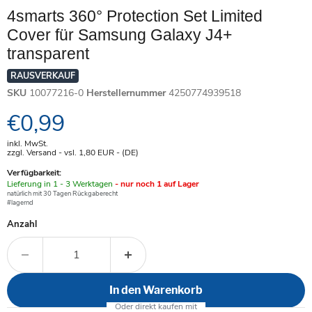
4smarts 360° Protection Set Limited
Cover für Samsung Galaxy J4+
transparent
RAUSVERKAUF
SKU
10077216-0
Herstellernummer
4250774939518
Aktueller Preis
€0,99
inkl. MwSt.
zzgl. Versand - vsl. 1,80
EUR
- (DE)
Verfügbarkeit:
Verfügbar
Lieferung in 1 - 3 Werktagen
- nur noch 1 auf Lager
-
natürlich mit 30 Tagen Rückgaberecht
#lagernd
Anzahl
In den Warenkorb