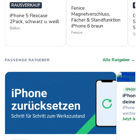
u.
iPhone
6
RAUSVERKAUF
RA
Fenice
weiß
6
Sch
braun
Magnetverschluss,
iPhone 5 Flexcase
Gri
Fächer & Standfunktion
2Pack, schwarz u. weiß
Sch
iPhone 6 braun
Sc
Belkin
Fenice
Grif
Alle Ratgeber →
PASSENDE RATGEBER
IPHONE
iPhone-
deine D
iPhone si
wechselst
Jetzt le