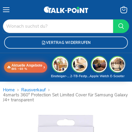
Menü
Waren
anzei
VERTRAG WIDERRUFEN
Aktuelle Angebote
🔥
›
BIS −60 %
Einsteiger-Handy
2-TB-Festplatte
Apple Watch
E-Scooter
Home
Rausverkauf
4smarts 360° Protection Set Limited Cover für Samsung Galaxy
J4+ transparent