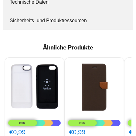
Technische Daten
Sicherheits- und Produktressourcen
Ähnliche Produkte
iPhone
Fenice
Grif
5
Magnetverschluss,
Reve
Flexcase
Fächer
Schu
2Pack,
&
für
€0,99
€0,99
€0
schwarz
Standfunktion
iPh