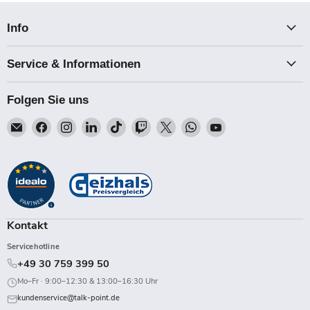
Info
Service & Informationen
Folgen Sie uns
Email
Finden
Finden
Finden
Finden
Finden
Finden
Finden
Finden
Talk-
Sie
Sie
Sie
Sie
Sie
Sie
Sie
Sie
Point
uns
uns
uns
uns
uns
uns
uns
uns
auf
auf
auf
auf
auf
auf
auf
auf
Facebook
Instagram
LinkedIn
TikTok
Twitch
X
WhatsApp
YouTube
Kontakt
Servicehotline
+49 30 759 399 50
Mo–Fr · 9:00–12:30 & 13:00–16:30 Uhr
kundenservice@talk-point.de