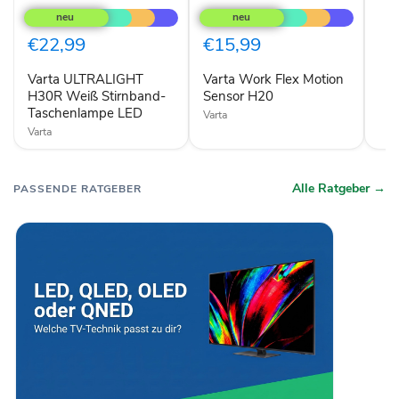
ULTRALIGHT
Work
H30R
Flex
Weiß
Motion
€22,99
€15,99
Stirnband-
Sensor
Taschenlampe
H20
Varta ULTRALIGHT
Varta Work Flex Motion
LED
H30R Weiß Stirnband-
Sensor H20
Taschenlampe LED
Varta
Varta
Alle Ratgeber →
PASSENDE RATGEBER