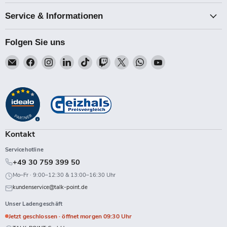
Service & Informationen
Folgen Sie uns
Email
Finden
Finden
Finden
Finden
Finden
Finden
Finden
Finden
Talk-
Sie
Sie
Sie
Sie
Sie
Sie
Sie
Sie
Point
uns
uns
uns
uns
uns
uns
uns
uns
auf
auf
auf
auf
auf
auf
auf
auf
Facebook
Instagram
LinkedIn
TikTok
Twitch
X
WhatsApp
YouTube
Kontakt
Servicehotline
+49 30 759 399 50
Mo–Fr · 9:00–12:30 & 13:00–16:30 Uhr
kundenservice@talk-point.de
Unser Ladengeschäft
Jetzt geschlossen · öffnet morgen 09:30 Uhr