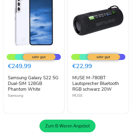
Samsung
MUSE
Galaxy
M-
S22
780BT
5G
Lautsprecher
€249,99
€22,99
Dual-
Bluetooth
SIM
RGB
Samsung Galaxy S22 5G
MUSE M-780BT
128GB
schwarz
Phantom
Dual-SIM 128GB
20W
Lautsprecher Bluetooth
White
Phantom White
RGB schwarz 20W
Samsung
MUSE
Zum B-Waren Angebot