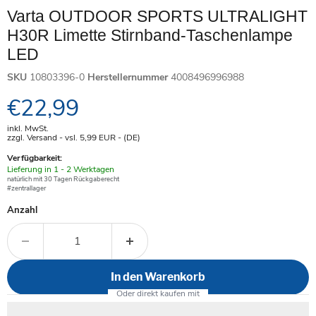
Varta OUTDOOR SPORTS ULTRALIGHT
H30R Limette Stirnband-Taschenlampe
LED
SKU
10803396-0
Herstellernummer
4008496996988
Aktueller Preis
€22,99
inkl. MwSt.
zzgl. Versand - vsl. 5,99
EUR
- (DE)
Verfügbarkeit:
Verfügbar
Lieferung in 1 - 2 Werktagen
-
natürlich mit 30 Tagen Rückgaberecht
#zentrallager
Anzahl
In den Warenkorb