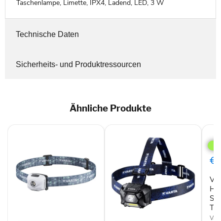
Taschenlampe, Limette, IPX4, Ladend, LED, 3 W
Technische Daten
Sicherheits- und Produktressourcen
Ähnliche Produkte
Vart
Out
Spo
H20
€1
Pro
Grau
Var
Rot
Stir
H20
Tas
Sti
LED
Ta
Vart
Varta
Varta