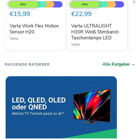
Work
ULTRALIGHT
Vart
Flex
H30R
Motion
Weiß
€15,99
€22,99
Sensor
Stirnband-
H20
Taschenlampe
Varta Work Flex Motion
Varta ULTRALIGHT
LED
Sensor H20
H30R Weiß Stirnband-
Taschenlampe LED
Varta
Varta
Alle Ratgeber →
PASSENDE RATGEBER