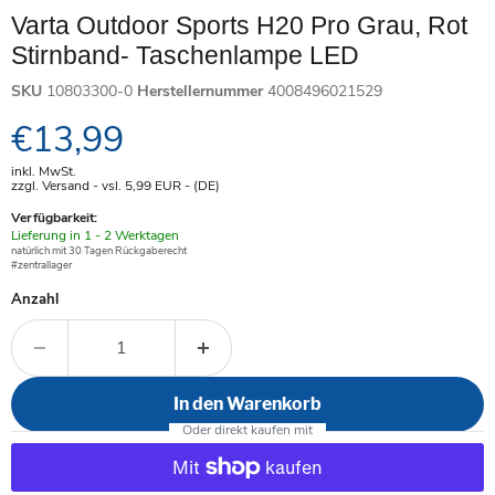
Varta Outdoor Sports H20 Pro Grau, Rot
Stirnband- Taschenlampe LED
SKU
10803300-0
Herstellernummer
4008496021529
Aktueller Preis
€13,99
inkl. MwSt.
zzgl. Versand - vsl. 5,99
EUR
- (DE)
Verfügbarkeit:
Verfügbar
Lieferung in 1 - 2 Werktagen
-
natürlich mit 30 Tagen Rückgaberecht
#zentrallager
Anzahl
In den Warenkorb