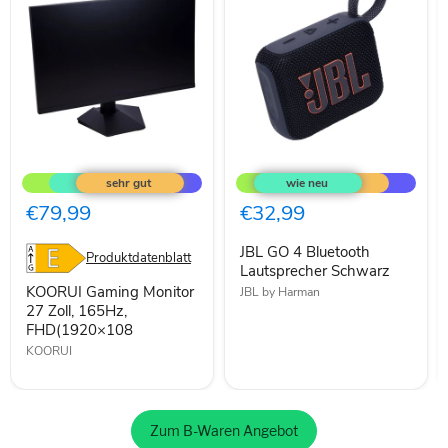
KOORUI
JBL
Gaming
GO
Monitor
4
27
Bluetooth
€79,99
€32,99
Zoll,
Lautsprecher
165Hz,
Schwarz
JBL GO 4 Bluetooth
FHD(1920×108
Produktdatenblatt
Lautsprecher Schwarz
KOORUI Gaming Monitor
JBL by Harman
27 Zoll, 165Hz,
FHD(1920×108
KOORUI
Zum B-Waren Angebot