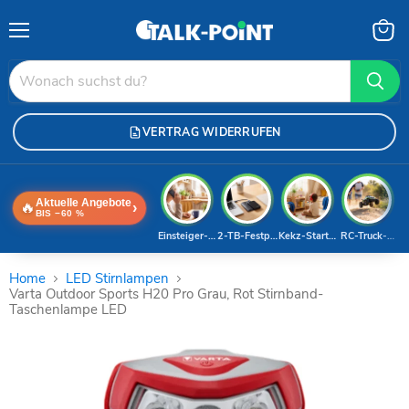
Menü
Waren
anzei
VERTRAG WIDERRUFEN
Aktuelle Angebote
🔥
›
BIS −60 %
Einsteiger-Handy
2-TB-Festplatte
Kekz-Starterset
RC-Truck-Dea
Home
LED Stirnlampen
Varta Outdoor Sports H20 Pro Grau, Rot Stirnband-
Taschenlampe LED