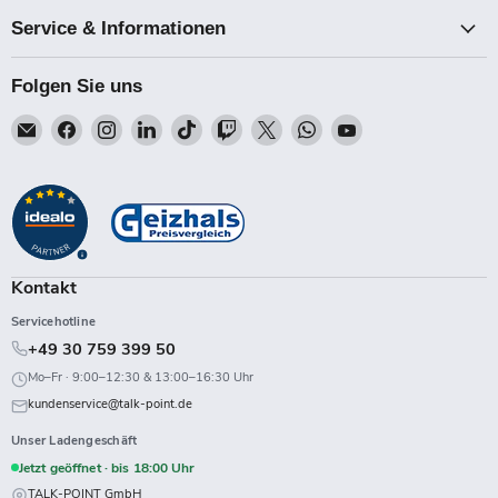
Service & Informationen
Folgen Sie uns
Email
Finden
Finden
Finden
Finden
Finden
Finden
Finden
Finden
Talk-
Sie
Sie
Sie
Sie
Sie
Sie
Sie
Sie
Point
uns
uns
uns
uns
uns
uns
uns
uns
auf
auf
auf
auf
auf
auf
auf
auf
Facebook
Instagram
LinkedIn
TikTok
Twitch
X
WhatsApp
YouTube
Kontakt
Servicehotline
+49 30 759 399 50
Mo–Fr · 9:00–12:30 & 13:00–16:30 Uhr
kundenservice@talk-point.de
Unser Ladengeschäft
Jetzt geöffnet · bis 18:00 Uhr
TALK-POINT GmbH