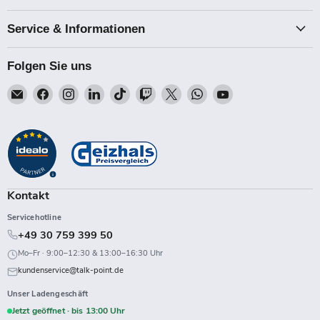
Service & Informationen
Folgen Sie uns
Email
Finden
Finden
Finden
Finden
Finden
Finden
Finden
Finden
Talk-
Sie
Sie
Sie
Sie
Sie
Sie
Sie
Sie
Point
uns
uns
uns
uns
uns
uns
uns
uns
auf
auf
auf
auf
auf
auf
auf
auf
Facebook
Instagram
LinkedIn
TikTok
Twitch
X
WhatsApp
YouTube
Kontakt
Servicehotline
+49 30 759 399 50
Mo–Fr · 9:00–12:30 & 13:00–16:30 Uhr
kundenservice@talk-point.de
Unser Ladengeschäft
Jetzt geöffnet · bis 13:00 Uhr