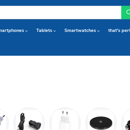
martphones
Tablets
Smartwatches
that's per