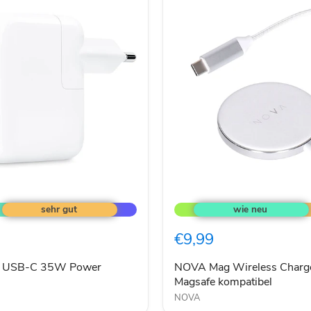
NOVA
Mag
Wireless
Charger
€9,99
mit
Magsafe
kompatibel
l USB-C 35W Power
NOVA Mag Wireless Charge
Magsafe kompatibel
NOVA