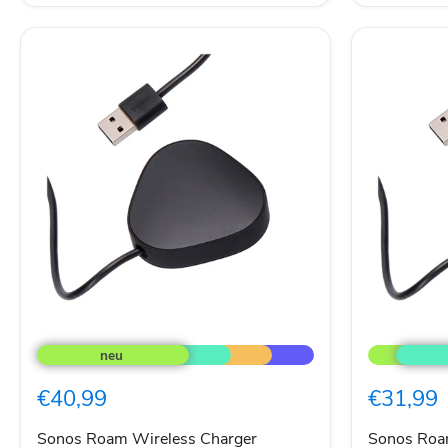
Sonos
Sonos
Roam
Roam
Wireless
Wireless
Charger
Charger
€40,99
€31,99
schwarz
schwarz
Sonos Roam Wireless Charger
Sonos Roa