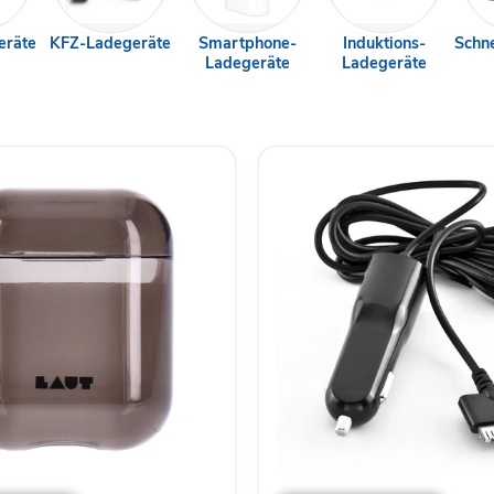
eräte
KFZ-Ladegeräte
Smartphone-
Induktions-
Schne
Ladegeräte
Ladegeräte
BelCompany