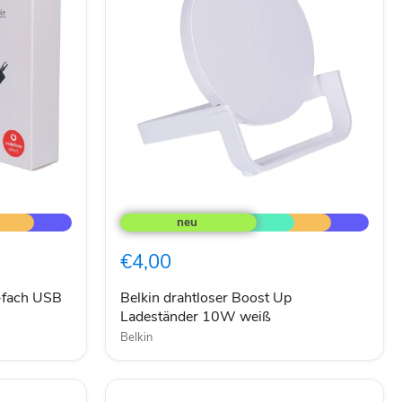
Belkin
drahtloser
Boost
Up
€4,00
Ladeständer
10W
weiß
2-fach USB
Belkin drahtloser Boost Up
Ladeständer 10W weiß
Belkin