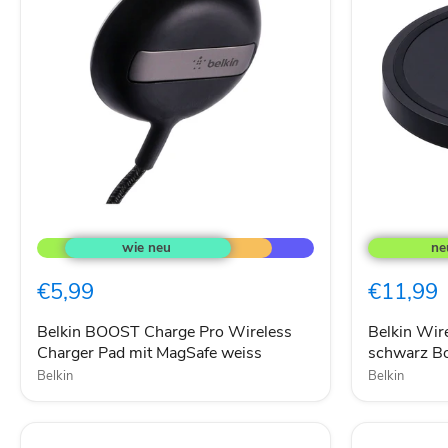
Belkin
Belkin
BOOST
Wireless
Charge
Charging
Pro
Pad
€5,99
€11,99
Wireless
5W
Charger
schwarz
Pad
BoostUP
Belkin BOOST Charge Pro Wireless
Belkin Wir
mit
Charger Pad mit MagSafe weiss
schwarz B
MagSafe
Belkin
Belkin
weiss