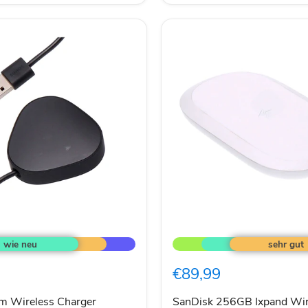
SanDisk
256GB
Ixpand
Wireless
€89,99
Charger
Sync,
Qi-
m Wireless Charger
SanDisk 256GB Ixpand Wir