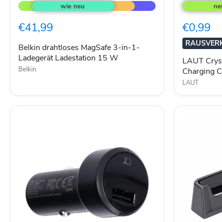
drahtloses
Crystal-
MagSafe
X
3-
for
€41,99
€0,99
in-
AirPods
1-
2
RAUSVER
Ladegerät
and
Belkin drahtloses MagSafe 3-in-1-
Ladestation
1
Ladegerät Ladestation 15 W
LAUT Cryst
15
Charging
Belkin
Charging C
W
Case
LAUT