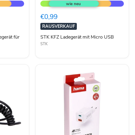
KFZ
Ladegerät
mit
€0,99
Micro
USB
RAUSVERKAUF
gerät für
STK KFZ Ladegerät mit Micro USB
STK