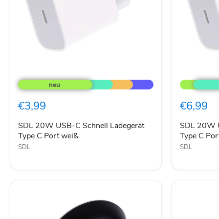
SDL
SDL
20W
20W
USB-
USB-
C
C
€3,99
€6,99
Schnell
Schnell
Ladegerät
Ladegerät
Type
Type
SDL 20W USB-C Schnell Ladegerät
SDL 20W U
C
C
Type C Port weiß
Type C Por
Port
Port
SDL
SDL
weiß
weiß