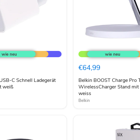
Belkin
BOOST
Charge
Pro
€64,99
Trio
WirelessCharger
Stand
SB-C Schnell Ladegerät
Belkin BOOST Charge Pro T
mit
t weiß
WirelessCharger Stand mit
MagSafe
weiss
weiss
Belkin