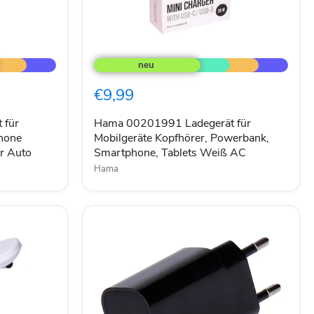
Hama
00201991
Ladegerät
für
€9,99
Mobilgeräte
Kopfhörer,
Powerbank,
 für
Hama 00201991 Ladegerät für
Smartphone,
hone
Mobilgeräte Kopfhörer, Powerbank,
Tablets
r Auto
Smartphone, Tablets Weiß AC
Weiß
Hama
AC