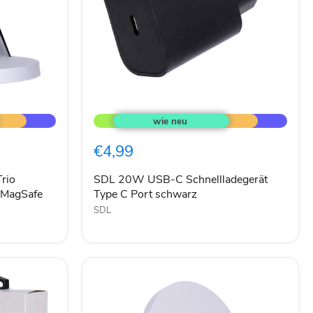
SDL
20W
USB-
C
€4,99
Schnellladegerät
Type
C
rio
SDL 20W USB-C Schnellladegerät
Port
 MagSafe
Type C Port schwarz
schwarz
SDL