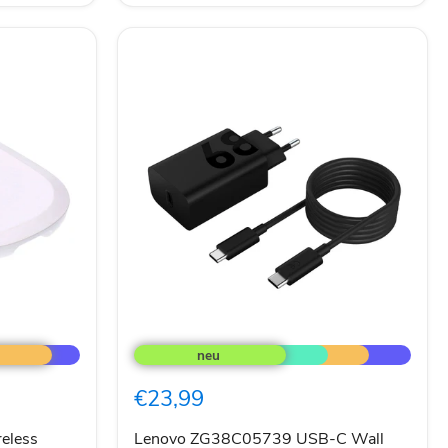
Lenovo
ZG38C05739
USB-
C
€23,99
Wall
Charger
68W
eless
Lenovo ZG38C05739 USB-C Wall