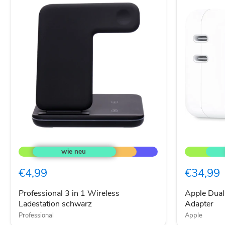
Professional
Apple
3
Dual
in
USB-
1
C
€4,99
€34,99
Wireless
35W
Ladestation
Power
schwarz
Adapter
Professional 3 in 1 Wireless
Apple Dua
Ladestation schwarz
Adapter
Professional
Apple