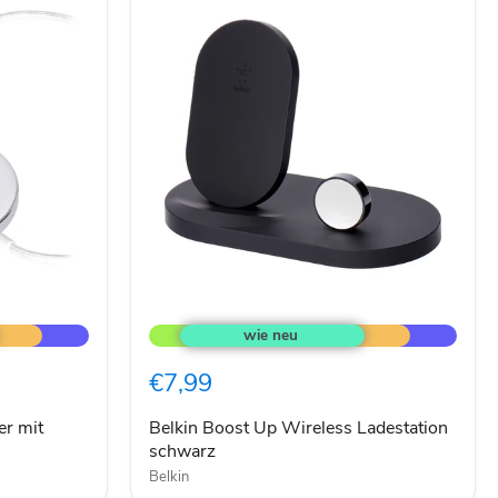
Belkin
Boost
Up
Wireless
€7,99
Ladestation
schwarz
r mit
Belkin Boost Up Wireless Ladestation
schwarz
Belkin