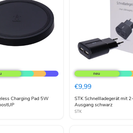
STK
Schnellladegerät
mit
2-
€9,99
fach
USB
Ausgang
eless Charging Pad 5W
STK Schnellladegerät mit 
schwarz
oostUP
Ausgang schwarz
STK