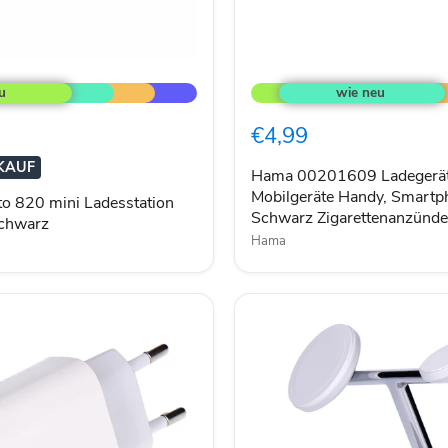
Hama
00201609
Ladegerät
für
€4,99
on
Mobilgeräte
Handy,
KAUF
Smartphone
Hama 00201609 Ladegerät
Schwarz
Mobilgeräte Handy, Smartp
to 820 mini Ladesstation
Zigarettenanzünder
Schwarz Zigarettenanzünde
schwarz
Auto
Hama