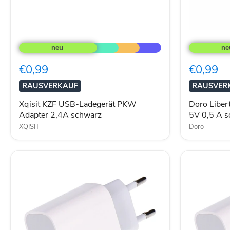
Xqisit
Doro
KZF
Liberto
USB-
820
Ladegerät
mini
€0,99
€0,99
PKW
Ladesstati
Adapter
5V
RAUSVERKAUF
RAUSVER
2,4A
0,5
schwarz
A
Xqisit KZF USB-Ladegerät PKW
Doro Liber
schwarz
Adapter 2,4A schwarz
5V 0,5 A 
XQISIT
Doro