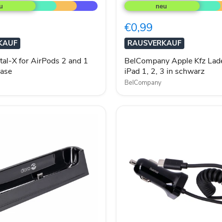
Apple
Kfz
Ladegerät
€0,99
für
iPad
KAUF
RAUSVERKAUF
1,
2,
al-X for AirPods 2 and 1
BelCompany Apple Kfz Lade
3
ase
iPad 1, 2, 3 in schwarz
in
schwarz
BelCompany