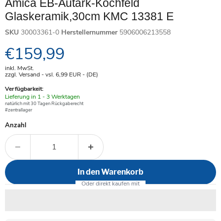
Amica EB-Autark-Kochfeld
Glaskeramik,30cm KMC 13381 E
SKU
30003361-0
Herstellernummer
5906006213558
Aktueller Preis
€159,99
inkl. MwSt.
zzgl. Versand - vsl. 6,99
EUR
- (DE)
Verfügbarkeit:
Verfügbar
Lieferung in 1 - 3 Werktagen
-
natürlich mit 30 Tagen Rückgaberecht
#zentrallager
Anzahl
In den Warenkorb