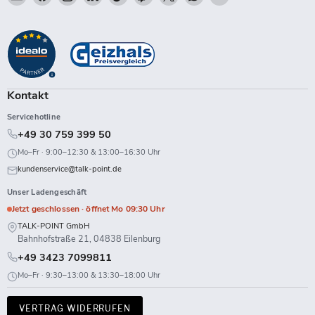
Talk-
Sie
Sie
Sie
Sie
Sie
Sie
Sie
Sie
Point
uns
uns
uns
uns
uns
uns
uns
uns
auf
auf
auf
auf
auf
auf
auf
auf
Facebook
Instagram
LinkedIn
TikTok
Twitch
X
WhatsApp
YouTube
Kontakt
Servicehotline
+49 30 759 399 50
Mo–Fr · 9:00–12:30 & 13:00–16:30 Uhr
kundenservice@talk-point.de
Unser Ladengeschäft
Jetzt geschlossen · öffnet Mo 09:30 Uhr
TALK-POINT GmbH
Bahnhofstraße 21, 04838 Eilenburg
+49 3423 7099811
Mo–Fr · 9:30–13:00 & 13:30–18:00 Uhr
VERTRAG WIDERRUFEN