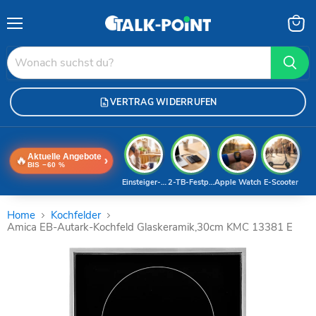
Menü
Waren
anzei
VERTRAG WIDERRUFEN
Aktuelle Angebote
🔥
›
BIS −60 %
Einsteiger-Handy
2-TB-Festplatte
Apple Watch
E-Scooter
Home
Kochfelder
Amica EB-Autark-Kochfeld Glaskeramik,30cm KMC 13381 E