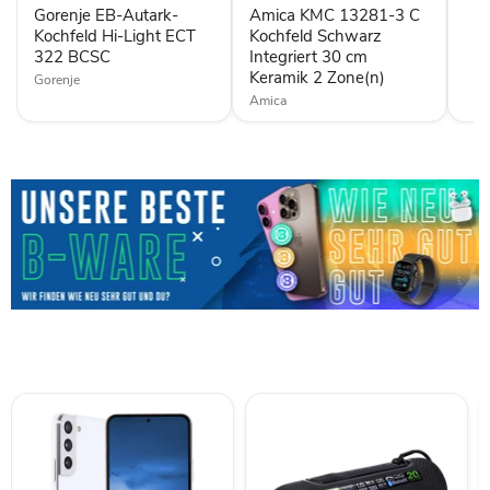
Light
Kochfeld
Gorenje EB-Autark-
Amica KMC 13281-3 C
ECT
Schwarz
322
Kochfeld Hi-Light ECT
Integriert
Kochfeld Schwarz
BCSC
30
322 BCSC
Integriert 30 cm
cm
Keramik 2 Zone(n)
Gorenje
Keramik
Amica
2
Zone(n)