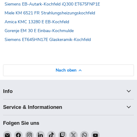
Siemens EB-Autark-Kochfeld iQ300 ET675FNP1E
Miele KM 6521 FR Strahlungsheizungskochfeld
Amica KMC 13280 E EB-Kochfeld
Gorenje EM 30 E Einbau-Kochmulde
Siemens ET645HN17E Glaskeramik-Kochfeld
Nach oben
Info
Service & Informationen
Folgen Sie uns
Email
Finden
Finden
Finden
Finden
Finden
Finden
Finden
Finden