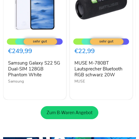
Samsung
MUSE
Galaxy
M-
S22
780BT
5G
Lautsprecher
€249,99
€22,99
Dual-
Bluetooth
SIM
RGB
Samsung Galaxy S22 5G
MUSE M-780BT
128GB
schwarz
Phantom
Dual-SIM 128GB
20W
Lautsprecher Bluetooth
White
Phantom White
RGB schwarz 20W
Samsung
MUSE
Zum B-Waren Angebot