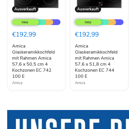
Ausverkauft
Ausverkauft
Amica
Amica
Glaskeramikkochfeld
Glaskeramikkochfeld
mit
mit
Rahmen
Rahmen
€192,99
€192,99
Amica
Amica
57,6
57,6
x
x
Amica
Amica
50,5
51,8
Glaskeramikkochfeld
Glaskeramikkochfeld
cm
cm
mit Rahmen Amica
mit Rahmen Amica
4
4
57,6 x 50,5 cm 4
57,6 x 51,8 cm 4
Kochzonen
Kochzonen
Kochzonen EC 742
Kochzonen EC 744
EC
EC
100 E
100 E
742
744
100
100
Amica
Amica
E
E