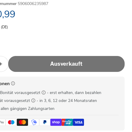
ernummer
5906006235987
ller Preis
,99
- (DE)
Ausverkauft
ionen
Bonität vorausgesetzt
- erst erhalten, dann bezahlen
ät vorausgesetzt
- in 3, 6, 12 oder 24 Monatsraten
 allen gängigen Zahlungsarten