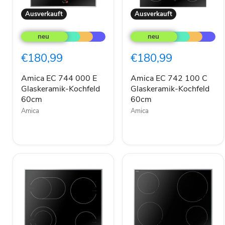
Ausverkauft
Ausverkauft
Amica
Amica
EC
EC
744
742
000
100
€180,99
€180,99
E
C
Glaskeramik-
Glaskeramik-
Kochfeld
Kochfeld
Amica EC 744 000 E
Amica EC 742 100 C
60cm
60cm
Glaskeramik-Kochfeld
Glaskeramik-Kochfeld
60cm
60cm
Amica
Amica