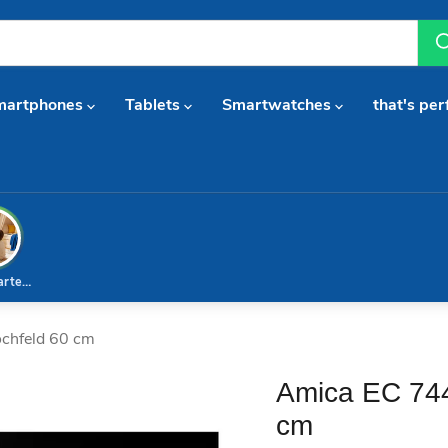
martphones
Tablets
Smartwatches
that's per
arterset
chfeld 60 cm
Amica EC 744
cm