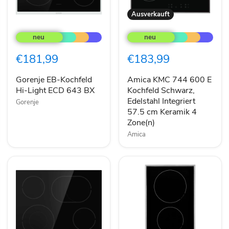
Ausverkauft
Gorenje
Amica
EB-
KMC
Kochfeld
744
Hi-
600
€181,99
€183,99
Light
E
ECD
Kochfeld
643
Schwarz,
Gorenje EB-Kochfeld
Amica KMC 744 600 E
BX
Edelstahl
Hi-Light ECD 643 BX
Kochfeld Schwarz,
Integriert
Edelstahl Integriert
Gorenje
57.5
57.5 cm Keramik 4
cm
Zone(n)
Keramik
4
Amica
Zone(n)