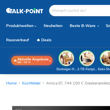
Produktwelten
Neuheiten
Beste B-Ware
S
Rausverkauf
🔥 Deals
Aktuelle Angebote
🔥
›
BIS −60 %
Einsteiger-Handy
2-TB-Festplatte
Kekz-St
Home
Kochfelder
Amica EC 744 100 C Glaskeramikko