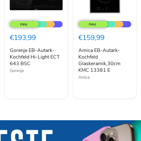
Gorenje
Amica
EB-
EB-
Autark-
Autark-
Kochfeld
Kochfeld
€193,99
€159,99
Hi-
Glaskeramik,30cm
Light
KMC
ECT
13381
Gorenje EB-Autark-
Amica EB-Autark-
643
E
Kochfeld Hi-Light ECT
Kochfeld
BSC
643 BSC
Glaskeramik,30cm
KMC 13381 E
Gorenje
Amica