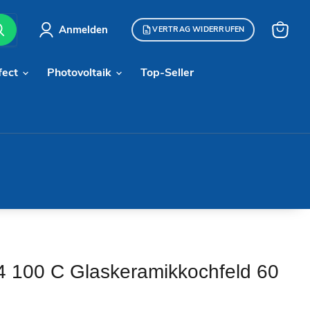
Anmelden
VERTRAG WIDERRUFEN
Warenk
anzeige
fect
Photovoltaik
Top-Seller
 100 C Glaskeramikkochfeld 60