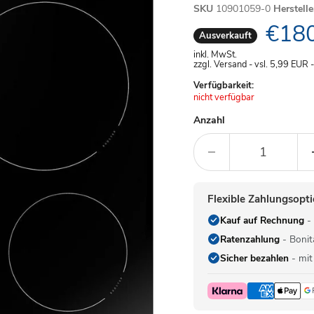
SKU
10901059-0
Herstell
Aktue
€180
Ausverkauft
inkl. MwSt.
zzgl. Versand - vsl. 5,99
EUR
Verfügbarkeit:
Achtung:
nicht verfügbar
Anzahl
Flexible Zahlungsopt
Kauf auf Rechnung
- 
Ratenzahlung
- Bonit
Sicher bezahlen
- mit