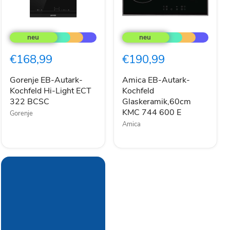
Gorenje
Amica
EB-
EB-
Autark-
Autark-
Kochfeld
Kochfeld
€168,99
€190,99
Hi-
Glaskeramik,60cm
Light
KMC
ECT
744
Gorenje EB-Autark-
Amica EB-Autark-
322
600
Kochfeld Hi-Light ECT
Kochfeld
BCSC
E
322 BCSC
Glaskeramik,60cm
KMC 744 600 E
Gorenje
Amica