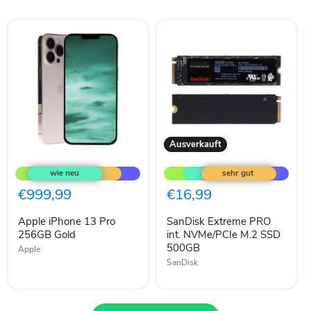
Ausverkauft
Apple
SanDisk
iPhone
Extreme
13
PRO
Pro
int.
€999,99
€16,99
256GB
NVMe/PCIe
Gold
M.2
Apple iPhone 13 Pro
SanDisk Extreme PRO
SSD
256GB Gold
500GB
int. NVMe/PCIe M.2 SSD
500GB
Apple
SanDisk