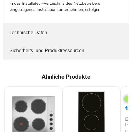
in das Installateur-Verzeichnis des Netzbetreibers
eingetragenes Installationsunternehmen, erfolgen.
Technische Daten
Sicherheits- und Produktressourcen
Ähnliche Produkte
Exqu
EKC
301
2
€1
RK
Indu
Exq
Ind
Exqu