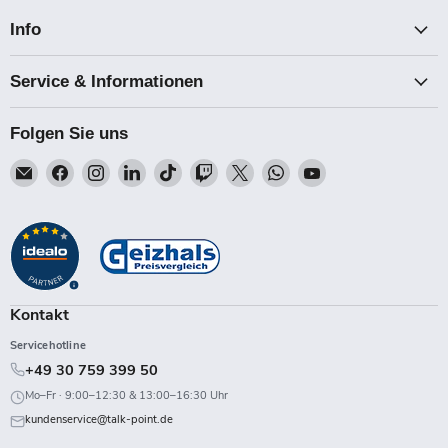
Info
Service & Informationen
Folgen Sie uns
Email
Finden
Finden
Finden
Finden
Finden
Finden
Finden
Finden
Talk-
Sie
Sie
Sie
Sie
Sie
Sie
Sie
Sie
Point
uns
uns
uns
uns
uns
uns
uns
uns
auf
auf
auf
auf
auf
auf
auf
auf
Facebook
Instagram
LinkedIn
TikTok
Twitch
X
WhatsApp
YouTube
Kontakt
Servicehotline
+49 30 759 399 50
Mo–Fr · 9:00–12:30 & 13:00–16:30 Uhr
kundenservice@talk-point.de