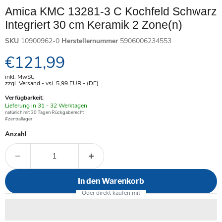
Amica KMC 13281-3 C Kochfeld Schwarz
Integriert 30 cm Keramik 2 Zone(n)
SKU
10900962-0
Herstellernummer
5906006234553
Aktueller Preis
€121,99
inkl. MwSt.
zzgl. Versand - vsl. 5,99
EUR
- (DE)
Verfügbarkeit:
Verfügbar
Lieferung in 31 - 32 Werktagen
-
natürlich mit 30 Tagen Rückgaberecht
#zentrallager
Anzahl
In den Warenkorb