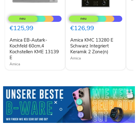
Amica
Amica
EB-
KMC
Autark-
13280
Kochfeld
E
€125,99
€126,99
60cm,4
Schwarz
Kochstellen
Integriert
Amica EB-Autark-
Amica KMC 13280 E
KME
Keramik
13139
Kochfeld 60cm,4
2
Schwarz Integriert
E
Zone(n)
Kochstellen KME 13139
Keramik 2 Zone(n)
E
Amica
Amica