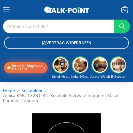
Menü
Waren
anzei
VERTRAG WIDERRUFEN
Aktuelle Angebote
🔥
›
BIS −60 %
Schul-Headset
Kekz-Hörspiele
Apple Watch
E-Scooter
Home
Kochfelder
Amica KMC 13281-3 C Kochfeld Schwarz Integriert 30 cm
Keramik 2 Zone(n)