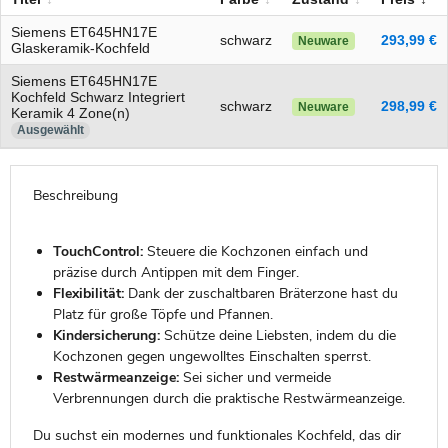
Siemens ET645HN17E
schwarz
293,99 €
Neuware
Glaskeramik-Kochfeld
Siemens ET645HN17E
Kochfeld Schwarz Integriert
schwarz
298,99 €
Neuware
Keramik 4 Zone(n)
Ausgewählt
Beschreibung
TouchControl:
Steuere die Kochzonen einfach und
präzise durch Antippen mit dem Finger.
Flexibilität:
Dank der zuschaltbaren Bräterzone hast du
Platz für große Töpfe und Pfannen.
Kindersicherung:
Schütze deine Liebsten, indem du die
Kochzonen gegen ungewolltes Einschalten sperrst.
Restwärmeanzeige:
Sei sicher und vermeide
Verbrennungen durch die praktische Restwärmeanzeige.
Du suchst ein modernes und funktionales Kochfeld, das dir