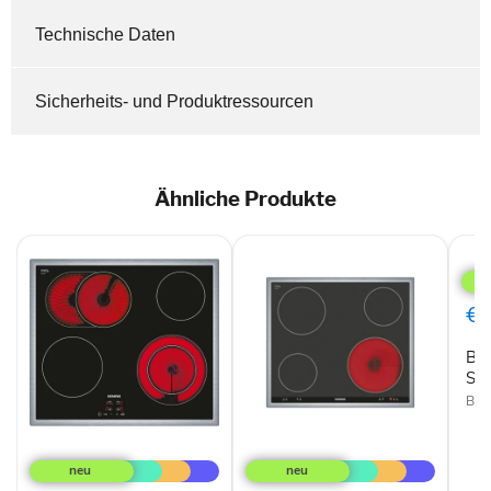
Technische Daten
Sicherheits- und Produktressourcen
Ähnliche Produkte
Bos
PKN
Seri
4
€3
Elek
Koch
Bo
Ser
Bos
Siemens
Siemens
ET645HN17E
EA645GE17
Glaskeramik-