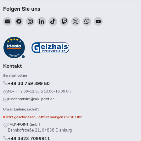
Folgen Sie uns
Email
Finden
Finden
Finden
Finden
Finden
Finden
Finden
Finden
Talk-
Sie
Sie
Sie
Sie
Sie
Sie
Sie
Sie
Point
uns
uns
uns
uns
uns
uns
uns
uns
auf
auf
auf
auf
auf
auf
auf
auf
Facebook
Instagram
LinkedIn
TikTok
Twitch
X
WhatsApp
YouTube
Kontakt
Servicehotline
+49 30 759 399 50
Mo–Fr · 9:00–12:30 & 13:00–16:30 Uhr
kundenservice@talk-point.de
Unser Ladengeschäft
Jetzt geschlossen · öffnet morgen 09:30 Uhr
TALK-POINT GmbH
Bahnhofstraße 21, 04838 Eilenburg
+49 3423 7099811