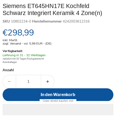
Siemens ET645HN17E Kochfeld
Schwarz Integriert Keramik 4 Zone(n)
SKU
10802234-0
Herstellernummer
4242003612316
Aktueller Preis
€298,99
inkl. MwSt.
zzgl. Versand - vsl. 5,99
EUR
- (DE)
Verfügbarkeit:
Verfügbar
Lieferung in 31 - 32 Werktagen
-
natürlich mit 30 Tagen Rückgaberecht
#zentrallager
Anzahl
In den Warenkorb