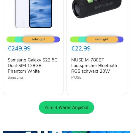
Samsung
MUSE
Galaxy
M-
S22
780BT
5G
Lautsprecher
€249,99
€22,99
Dual-
Bluetooth
SIM
RGB
Samsung Galaxy S22 5G
MUSE M-780BT
128GB
schwarz
Phantom
Dual-SIM 128GB
20W
Lautsprecher Bluetooth
White
Phantom White
RGB schwarz 20W
Samsung
MUSE
Zum B-Waren Angebot