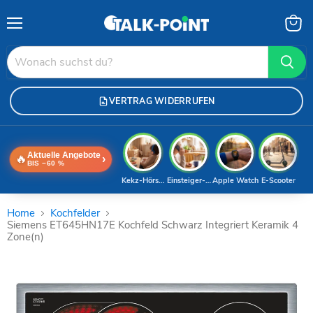
Menü
Waren
anzei
VERTRAG WIDERRUFEN
Aktuelle Angebote
🔥
›
BIS −60 %
Kekz-Hörspiele
Einsteiger-Handy
Apple Watch
E-Scooter
Home
Kochfelder
Siemens ET645HN17E Kochfeld Schwarz Integriert Keramik 4
Zone(n)