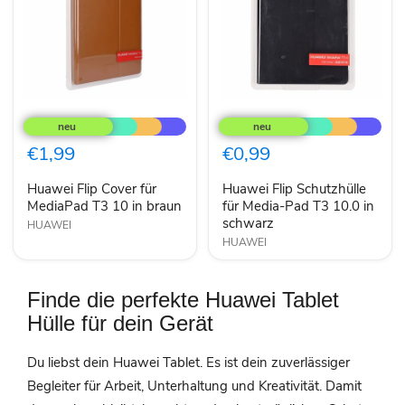
Huawei
Huawei
Flip
Flip
Cover
Schutzhülle
für
für
€1,99
€0,99
MediaPad
Media-
T3
Pad
Huawei Flip Cover für
Huawei Flip Schutzhülle
10
T3
in
MediaPad T3 10 in braun
10.0
für Media-Pad T3 10.0 in
braun
in
schwarz
HUAWEI
schwarz
HUAWEI
Finde die perfekte Huawei Tablet
Hülle für dein Gerät
Du liebst dein Huawei Tablet. Es ist dein zuverlässiger
Begleiter für Arbeit, Unterhaltung und Kreativität. Damit