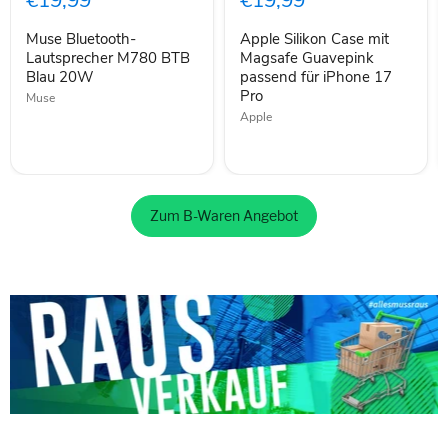
€19,99
€19,99
BTB
Magsafe
Blau
Guavepink
Muse Bluetooth-
Apple Silikon Case mit
20W
passend
Lautsprecher M780 BTB
für
Magsafe Guavepink
iPhone
Blau 20W
passend für iPhone 17
17
Pro
Muse
Pro
Apple
Zum B-Waren Angebot