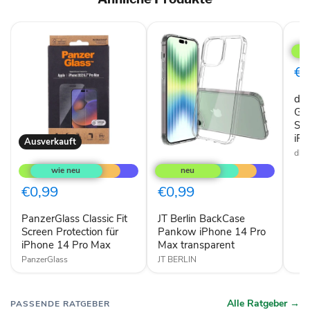
dbr
Gre
Cas
Ros
€0
San
pas
db
für
App
Gre
iPh
San
14
iPh
Ausverkauft
Pro
dbr
PanzerGlass
JT
Max
Classic
Berlin
Fit
BackCase
Screen
Pankow
€0,99
€0,99
Protection
iPhone
für
14
PanzerGlass Classic Fit
JT Berlin BackCase
iPhone
Pro
14
Screen Protection für
Max
Pankow iPhone 14 Pro
Pro
transparent
iPhone 14 Pro Max
Max transparent
Max
PanzerGlass
JT BERLIN
Alle Ratgeber →
PASSENDE RATGEBER