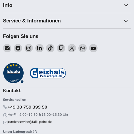
Info
Service & Informationen
Folgen Sie uns
Email
Finden
Finden
Finden
Finden
Finden
Finden
Finden
Finden
Talk-
Sie
Sie
Sie
Sie
Sie
Sie
Sie
Sie
Point
uns
uns
uns
uns
uns
uns
uns
uns
auf
auf
auf
auf
auf
auf
auf
auf
Facebook
Instagram
LinkedIn
TikTok
Twitch
X
WhatsApp
YouTube
Kontakt
Servicehotline
+49 30 759 399 50
Mo–Fr · 9:00–12:30 & 13:00–16:30 Uhr
kundenservice@talk-point.de
Unser Ladengeschäft