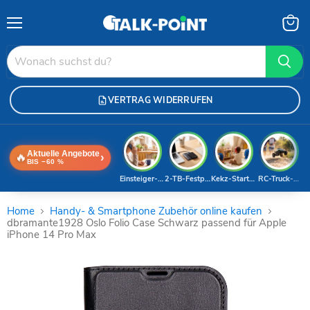
Menü
Waren
anzei
VERTRAG WIDERRUFEN
Aktuelle Angebote
🔥
›
BIS −60 %
Einsteiger-Handy
2-TB-Festplatte
Kekz-Starterset
RC-Truck-Dea
Home
Handy- & Smartphone Zubehör online kaufen
dbramante1928 Oslo Folio Case Schwarz passend für Apple
iPhone 14 Pro Max