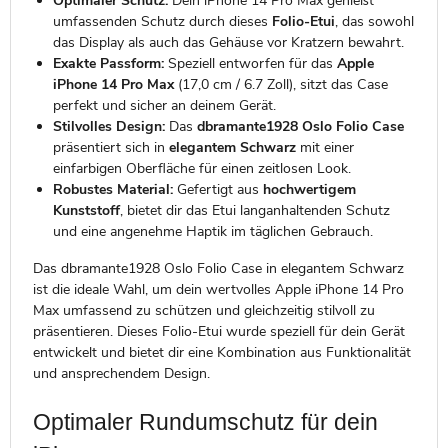
Optimaler Schutz:
Dein iPhone 14 Pro Max genießt
umfassenden Schutz durch dieses
Folio-Etui
, das sowohl
das Display als auch das Gehäuse vor Kratzern bewahrt.
Exakte Passform:
Speziell entworfen für das
Apple
iPhone 14 Pro Max
(17,0 cm / 6.7 Zoll), sitzt das Case
perfekt und sicher an deinem Gerät.
Stilvolles Design:
Das
dbramante1928 Oslo Folio Case
präsentiert sich in
elegantem Schwarz
mit einer
einfarbigen Oberfläche für einen zeitlosen Look.
Robustes Material:
Gefertigt aus
hochwertigem
Kunststoff
, bietet dir das Etui langanhaltenden Schutz
und eine angenehme Haptik im täglichen Gebrauch.
Das dbramante1928 Oslo Folio Case in elegantem Schwarz
ist die ideale Wahl, um dein wertvolles Apple iPhone 14 Pro
Max umfassend zu schützen und gleichzeitig stilvoll zu
präsentieren. Dieses Folio-Etui wurde speziell für dein Gerät
entwickelt und bietet dir eine Kombination aus Funktionalität
und ansprechendem Design.
Optimaler Rundumschutz für dein