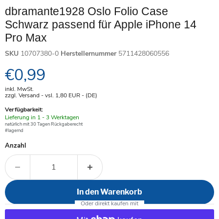
dbramante1928 Oslo Folio Case
Schwarz passend für Apple iPhone 14
Pro Max
SKU
10707380-0
Herstellernummer
5711428060556
Aktueller Preis
€0,99
inkl. MwSt.
zzgl. Versand - vsl. 1,80
EUR
- (DE)
Verfügbarkeit:
Verfügbar
Lieferung in 1 - 3 Werktagen
-
natürlich mit 30 Tagen Rückgaberecht
#lagernd
Anzahl
In den Warenkorb