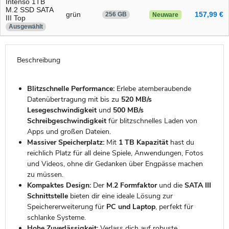
Intenso 1TB
M.2 SSD SATA
grün
157,99 €
256 GB
Neuware
III Top
Ausgewählt
Beschreibung
Blitzschnelle Performance:
Erlebe atemberaubende
Datenübertragung mit bis zu
520 MB/s
Lesegeschwindigkeit
und
500 MB/s
Schreibgeschwindigkeit
für blitzschnelles Laden von
Apps und großen Dateien.
Massiver Speicherplatz:
Mit
1 TB Kapazität
hast du
reichlich Platz für all deine Spiele, Anwendungen, Fotos
und Videos, ohne dir Gedanken über Engpässe machen
zu müssen.
Kompaktes Design:
Der
M.2 Formfaktor
und die
SATA III
Schnittstelle
bieten dir eine ideale Lösung zur
Speichererweiterung für
PC und Laptop
, perfekt für
schlanke Systeme.
Hohe Zuverlässigkeit:
Verlass dich auf robuste