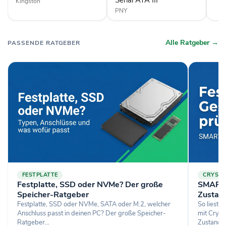
Serial ATA III
Kingston
III
PNY
Alle Ratgeber →
PASSENDE RATGEBER
FESTPLATTE
CRYSTA
Festplatte, SSD oder NVMe? Der große
SMART-
Speicher-Ratgeber
Zustand
Festplatte, SSD oder NVMe, SATA oder M.2, welcher
So liest 
Anschluss passt in deinen PC? Der große Speicher-
mit Cryst
Ratgeber...
Zustand:..