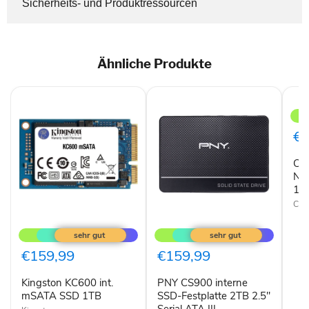
Sicherheits- und Produktressourcen
Ähnliche Produkte
Cruc
T70
int.
M.2
€1
NV
PCI
Cru
Gen
SS
NV
1TB
1TB
mit
Cruc
Kühl
Kingston
PNY
KC600
CS900
int.
interne
mSATA
SSD-
€159,99
€159,99
SSD
Festplatte
1TB
2TB
Kingston KC600 int.
PNY CS900 interne
2.5"
mSATA SSD 1TB
Serial
SSD-Festplatte 2TB 2.5"
ATA