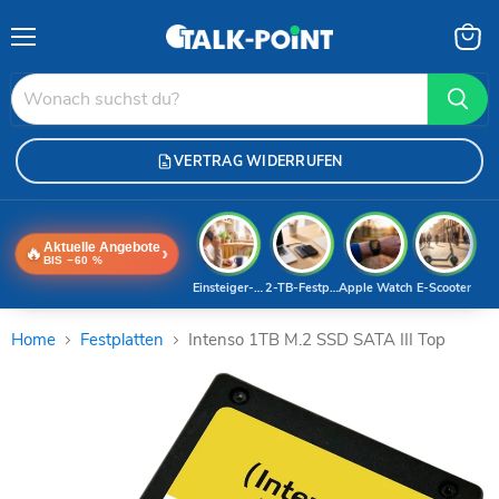
Menü
Waren
anzei
VERTRAG WIDERRUFEN
Aktuelle Angebote
🔥
›
BIS −60 %
Einsteiger-Handy
2-TB-Festplatte
Apple Watch
E-Scooter
Home
Festplatten
Intenso 1TB M.2 SSD SATA III Top