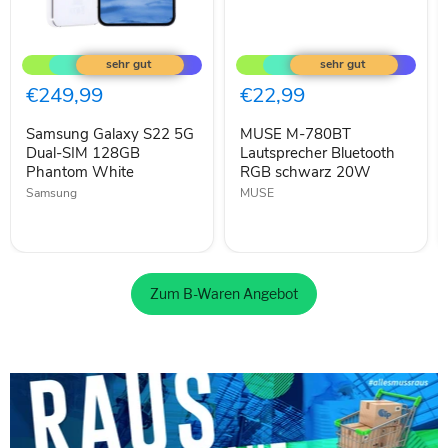
Samsung
MUSE
Galaxy
M-
S22
780BT
5G
Lautsprecher
€249,99
€22,99
Dual-
Bluetooth
SIM
RGB
Samsung Galaxy S22 5G
MUSE M-780BT
128GB
schwarz
Phantom
Dual-SIM 128GB
20W
Lautsprecher Bluetooth
White
Phantom White
RGB schwarz 20W
Samsung
MUSE
Zum B-Waren Angebot