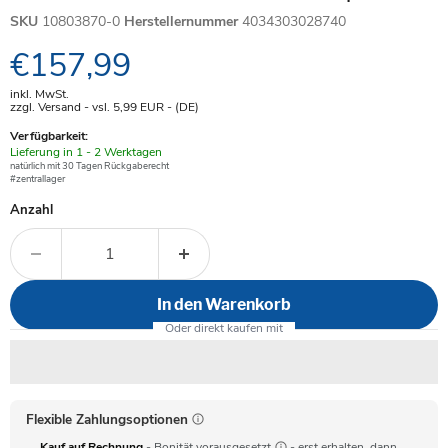
SKU
10803870-0
Herstellernummer
4034303028740
Aktueller Preis
€157,99
inkl. MwSt.
zzgl. Versand - vsl. 5,99
EUR
- (DE)
Verfügbarkeit:
Verfügbar
Lieferung in 1 - 2 Werktagen
-
natürlich mit 30 Tagen Rückgaberecht
#zentrallager
Anzahl
In den Warenkorb
Flexible Zahlungsoptionen
Kauf auf Rechnung
- Bonität vorausgesetzt
- erst erhalten, dann