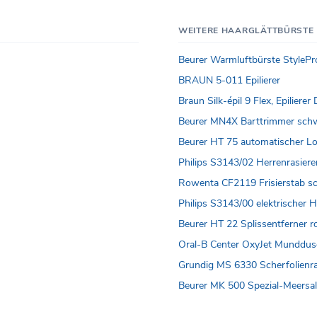
WEITERE HAARGLÄTTBÜRSTE
Beurer Warmluftbürste StyleP
BRAUN 5-011 Epilierer
Braun Silk-épil 9 Flex, Epilier
Beurer MN4X Barttrimmer sch
Beurer HT 75 automatischer L
Philips S3143/02 Herrenrasier
Rowenta CF2119 Frisierstab s
Philips S3143/00 elektrischer H
Beurer HT 22 Splissentferner r
Oral-B Center OxyJet Munddus
Grundig MS 6330 Scherfolienra
Beurer MK 500 Spezial-Meersal