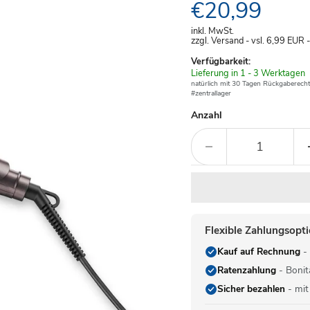
Aktueller Pre
€20,99
inkl. MwSt.
zzgl. Versand - vsl. 6,99
EUR
Verfügbarkeit:
Verfügbar
Lieferung in 1 - 3 Werktagen
-
natürlich mit 30 Tagen Rückgaberecht
#zentrallager
Anzahl
Flexible Zahlungsopt
Kauf auf Rechnung
- 
Ratenzahlung
- Bonit
Sicher bezahlen
- mit