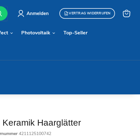
Anmelden
VERTRAG WIDERRUFEN
Warenk
anzeige
fect
Photovoltaik
Top-Seller
 Keramik Haarglätter
ernummer
4211125100742