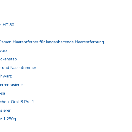
ro HT 80
er Damen Haarentferner für langanhaltende Haarentfernung
warz
ockenstab
er und Nasentrimmer
chwarz
errenrasierer
osa
che + Oral-B Pro 1
sierer
z 1.250g