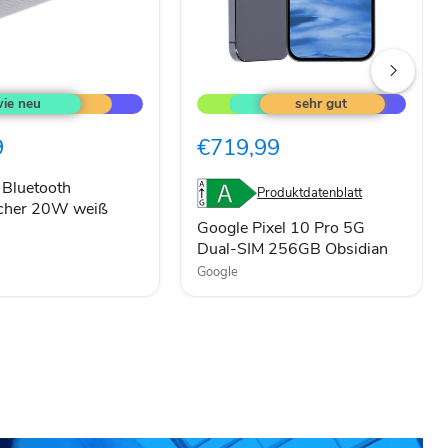
Google
Pixel
h
10
cher
Pro
9
€719,99
5G
Dual-
SIM
 Bluetooth
Produktdatenblatt
256GB
echer 20W weiß
Obsidian
Google Pixel 10 Pro 5G
Dual-SIM 256GB Obsidian
Google