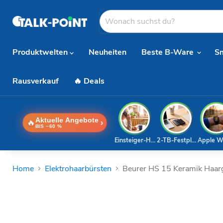
Produktwelten
Neuheiten
Beste B-Ware
S
Rausverkauf
🔥 Deals
Aktuelle Angebote
🔥
›
BIS −60 %
Einsteiger-Handy
2-TB-Festplatte
Apple W
Home
Elektrohaarbürsten
Beurer HS 15 Keramik Haarg