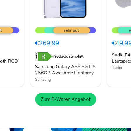
Samsung
Sudio
Galaxy
F4
A56
Bluetoot
5G
Lautspre
€269,99
€49,9
DS
20W
256GB
weiß
Awesome
Sudio F4
Produktdatenblatt
Lightgray
ooth RGB
Lautspr
Samsung Galaxy A56 5G DS
studio
256GB Awesome Lightgray
Samsung
Zum B-Waren Angebot