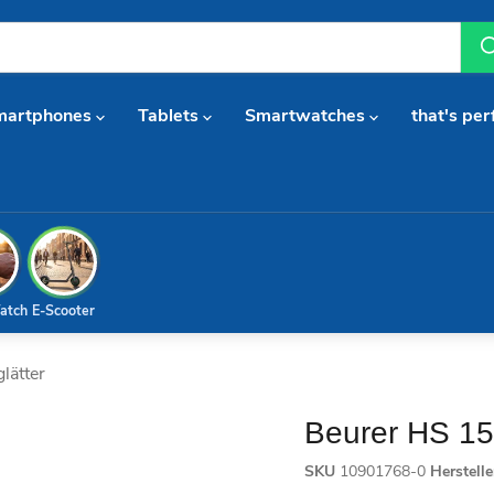
martphones
Tablets
Smartwatches
that's per
atch
E-Scooter
lätter
Beurer HS 15
SKU
10901768-0
Herstell