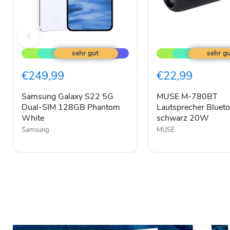
Samsung
MUSE
Galaxy
M-
S22
780BT
5G
Lautsprecher
€249,99
€22,99
Dual-
Bluetooth
SIM
RGB
128GB
schwarz
Samsung Galaxy S22 5G
MUSE M-780BT
Phantom
20W
Dual-SIM 128GB Phantom
Lautsprecher Bluet
White
White
schwarz 20W
Samsung
MUSE