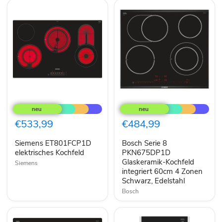
Siemens
Bosch
ET801FCP1D
Serie
elektrisches
8
Kochfeld
PKN675DP1D
€533,99
€484,99
Glaskeramik-
Kochfeld
Siemens ET801FCP1D
Bosch Serie 8
integriert
elektrisches Kochfeld
60cm
PKN675DP1D
4
Glaskeramik-Kochfeld
Siemens
Zonen
integriert 60cm 4 Zonen
Schwarz,
Schwarz, Edelstahl
Edelstahl
Bosch