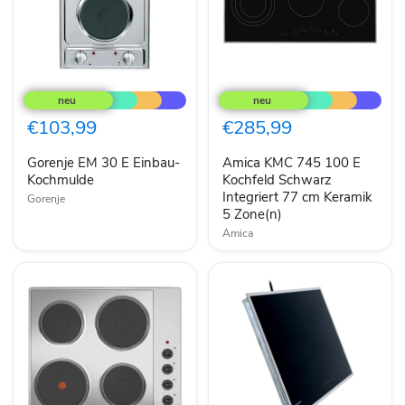
Gorenje
Amica
EM
KMC
30
745
E
100
€103,99
€285,99
Einbau-
E
Kochmulde
Kochfeld
Gorenje EM 30 E Einbau-
Amica KMC 745 100 E
Schwarz
Kochmulde
Integriert
Kochfeld Schwarz
77
Integriert 77 cm Keramik
Gorenje
cm
5 Zone(n)
Keramik
Amica
5
Zone(n)