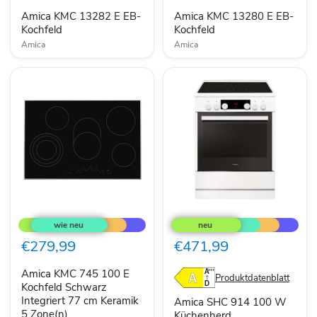
Kochfeld
Kochfeld
Amica KMC 13282 E EB-
Amica KMC 13280 E EB-
Kochfeld
Kochfeld
Amica
Amica
Amica
Amica
KMC
SHC
745
914
100
100
€279,99
€471,99
E
W
Kochfeld
Küchenherd
Amica KMC 745 100 E
Schwarz
freistehender
Produktdatenblatt
Integriert
Kochfeld Schwarz
Elektro-
77
Herd
Integriert 77 cm Keramik
Amica SHC 914 100 W
cm
A
5 Zone(n)
Küchenherd