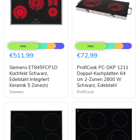
Siemens
ProfiCook
ET845FCP1D
PC-
Kochfeld
DKP
Schwarz,
1211
€511,99
€72,99
Edelstahl
Doppel-
Integriert
Kochplatten
Siemens ET845FCP1D
ProfiCook PC-DKP 1211
Keramik
64
5
Kochfeld Schwarz,
cm
Doppel-Kochplatten 64
Zone(n)
2-
Edelstahl Integriert
cm 2-Zonen 2800 W
Zonen
Keramik 5 Zone(n)
Schwarz, Edelstahl
2800
Siemens
ProfiCook
W
Schwarz,
Edelstahl