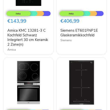
Amica
Siemens
KMC
ET601FNP1E
13281-
Glaskeramikkochfeld
3
€143,99
€406,99
C
Kochfeld
Amica KMC 13281-3 C
Siemens ET601FNP1E
Schwarz
Integriert
Kochfeld Schwarz
Glaskeramikkochfeld
30
Integriert 30 cm Keramik
Siemens
cm
2 Zone(n)
Keramik
Amica
2
Zone(n)
Amica
Bosch