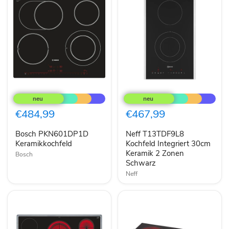
Bosch
Neff
PKN601DP1D
T13TDF9L8
Keramikkochfeld
Kochfeld
Integriert
€484,99
€467,99
30cm
Keramik
Bosch PKN601DP1D
Neff T13TDF9L8
2
Keramikkochfeld
Zonen
Kochfeld Integriert 30cm
Schwarz
Keramik 2 Zonen
Bosch
Schwarz
Neff