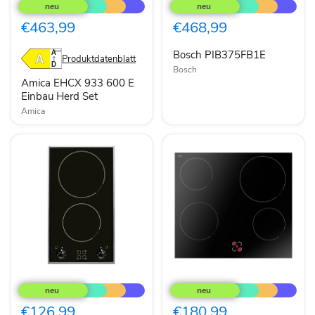
EHCX
PIB375FB1E
933
600
€463,99
€468,99
E
Einbau
Bosch PIB375FB1E
Herd
Produktdatenblatt
Set
Bosch
Amica EHCX 933 600 E
Einbau Herd Set
Amica
Amica
Amica
KMC
EC
13280
744
E
100
€126,99
€180,99