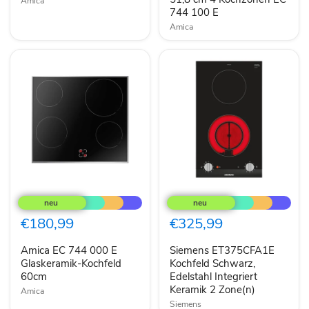
Amica
Kochzonen
744 100 E
EC
744
Amica
100
E
Amica
Siemens
EC
ET375CFA1E
744
Kochfeld
000
Schwarz,
€180,99
€325,99
E
Edelstahl
Glaskeramik-
Integriert
Amica EC 744 000 E
Siemens ET375CFA1E
Kochfeld
Keramik
60cm
Glaskeramik-Kochfeld
2
Kochfeld Schwarz,
Zone(n)
60cm
Edelstahl Integriert
Keramik 2 Zone(n)
Amica
Siemens