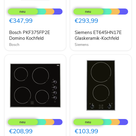
Bosch
Siemens
PKF375FP2E
ET645HN17E
Domino
Glaskeramik-
Kochfeld
Kochfeld
€347,99
€293,99
Bosch PKF375FP2E
Siemens ET645HN17E
Domino Kochfeld
Glaskeramik-Kochfeld
Bosch
Siemens
Amica
Amica
KMC
KMC
13282
13280
E
E
€208,99
€103,99
EB-
EB-