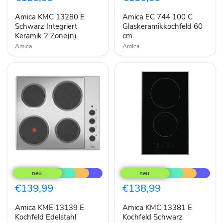
Schwarz
C
Integriert
Glaskeramikkochfeld
Amica KMC 13280 E
Amica EC 744 100 C
Keramik
60
2
Schwarz Integriert
cm
Glaskeramikkochfeld 60
Zone(n)
Keramik 2 Zone(n)
cm
Amica
Amica
Amica
Amica
KME
KMC
13139
13381
E
E
€139,99
€138,99
Kochfeld
Kochfeld
Edelstahl
Schwarz
Amica KME 13139 E
Amica KMC 13381 E
Integriert
Integriert
60
Kochfeld Edelstahl
30
Kochfeld Schwarz