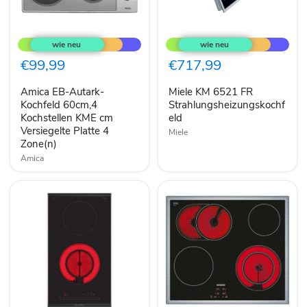
Amica
Miele
EB-
KM
Autark-
6521
Kochfeld
FR
€99,99
€717,99
60cm,4
Strahlungsheizungskochfeld
Kochstellen
Amica EB-Autark-
Miele KM 6521 FR
KME
cm
Kochfeld 60cm,4
Strahlungsheizungskochf
Versiegelte
Kochstellen KME cm
eld
Platte
Versiegelte Platte 4
Miele
4
Zone(n)
Zone(n)
Amica