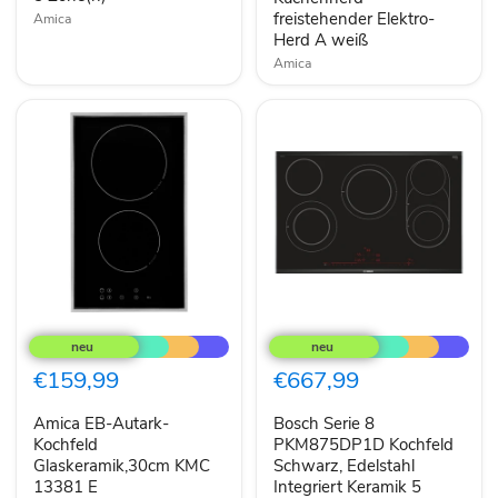
Keramik
weiß
freistehender Elektro-
Amica
5
Herd A weiß
Zone(n)
Amica
Amica
Bosch
EB-
Serie
Autark-
8
Kochfeld
PKM875DP1D
€159,99
€667,99
Glaskeramik,30cm
Kochfeld
KMC
Schwarz,
Amica EB-Autark-
Bosch Serie 8
13381
Edelstahl
E
Kochfeld
Integriert
PKM875DP1D Kochfeld
Keramik
Glaskeramik,30cm KMC
Schwarz, Edelstahl
5
13381 E
Integriert Keramik 5
Zone(n)