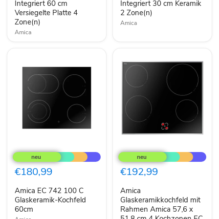
cm
cm
Integriert 60 cm
Integriert 30 cm Keramik
Versiegelte
Keramik
Versiegelte Platte 4
2 Zone(n)
Platte
2
Zone(n)
Amica
4
Zone(n)
Zone(n)
Amica
Amica
Amica
EC
Glaskeramikkochfeld
742
mit
100
Rahmen
€180,99
€192,99
C
Amica
Glaskeramik-
57,6
Amica EC 742 100 C
Amica
Kochfeld
x
60cm
Glaskeramik-Kochfeld
51,8
Glaskeramikkochfeld mit
cm
60cm
Rahmen Amica 57,6 x
4
51,8 cm 4 Kochzonen EC