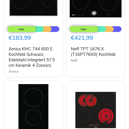
Amica
Neff
KMC
TPT
744
1676
600
X
€183,99
€421,99
E
(T16PT76X0)
Kochfeld
Kochfeld
Amica KMC 744 600 E
Neff TPT 1676 X
Schwarz,
Edelstahl
Kochfeld Schwarz,
(T16PT76X0) Kochfeld
Integriert
Edelstahl Integriert 57.5
Neff
57.5
cm Keramik 4 Zone(n)
cm
Amica
Keramik
4
Zone(n)