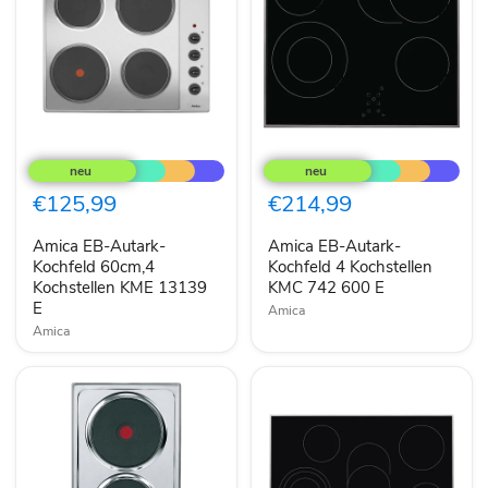
Amica
Amica
EB-
EB-
Autark-
Autark-
Kochfeld
Kochfeld
€125,99
€214,99
60cm,4
4
Kochstellen
Kochstellen
Amica EB-Autark-
Amica EB-Autark-
KME
KMC
13139
Kochfeld 60cm,4
742
Kochfeld 4 Kochstellen
E
600
Kochstellen KME 13139
KMC 742 600 E
E
E
Amica
Amica