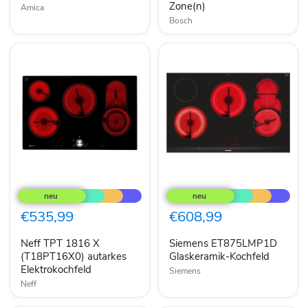
Zone(n)
Amica
Bosch
Neff
Siemens
TPT
ET875LMP1D
1816
Glaskeramik-
X
Kochfeld
€535,99
€608,99
(T18PT16X0)
autarkes
Neff TPT 1816 X
Siemens ET875LMP1D
Elektrokochfeld
(T18PT16X0) autarkes
Glaskeramik-Kochfeld
Elektrokochfeld
Siemens
Neff