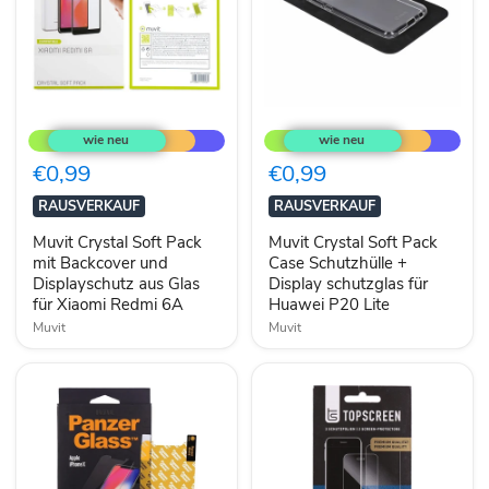
Muvit
Muvit
Crystal
Crystal
Soft
Soft
Pack
Pack
€0,99
€0,99
mit
Case
Backcover
Schutzhülle
RAUSVERKAUF
RAUSVERKAUF
und
+
Displayschutz
Display
Muvit Crystal Soft Pack
Muvit Crystal Soft Pack
aus
schutzglas
mit Backcover und
Case Schutzhülle +
Glas
für
Displayschutz aus Glas
Display schutzglas für
für
Huawei
für Xiaomi Redmi 6A
Huawei P20 Lite
Xiaomi
P20
Redmi
Lite
Muvit
Muvit
6A