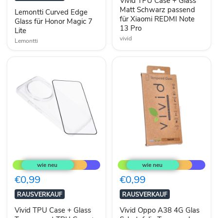
Vivid TPU Case + Glass
Magic
Schwarz
7
passend
Matt Schwarz passend
Lemontti Curved Edge
Lite
für
für Xiaomi REDMI Note
Glass für Honor Magic 7
Xiaomi
13 Pro
Lite
REDMI
vivid
Note
Lemontti
13
Pro
Vivid
Vivid
TPU
Oppo
Case
A38
+
4G
€0,99
€0,99
Glass
Glas
Transparent
Schutzfolie
RAUSVERKAUF
RAUSVERKAUF
TPU
Tempered
Case
Glass
Vivid TPU Case + Glass
Vivid Oppo A38 4G Glas
+