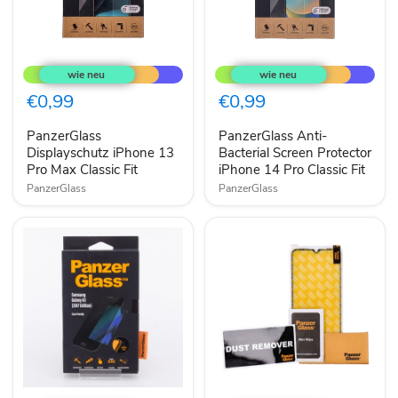
PanzerGlass
PanzerGlass
Displayschutz
Anti-
iPhone
Bacterial
13
Screen
€0,99
€0,99
Pro
Protector
Max
iPhone
PanzerGlass
PanzerGlass Anti-
Classic
14
Fit
Displayschutz iPhone 13
Pro
Bacterial Screen Protector
Classic
Pro Max Classic Fit
iPhone 14 Pro Classic Fit
Fit
PanzerGlass
PanzerGlass
PanzerGlass
PanzerGlass