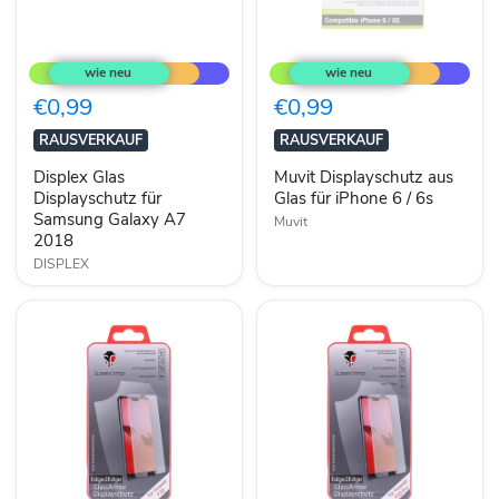
Displex
Muvit
Glas
Displayschutz
Displayschutz
aus
für
Glas
€0,99
€0,99
Samsung
für
Galaxy
iPhone
RAUSVERKAUF
RAUSVERKAUF
A7
6
2018
/
Displex Glas
Muvit Displayschutz aus
6s
Displayschutz für
Glas für iPhone 6 / 6s
Samsung Galaxy A7
Muvit
2018
DISPLEX