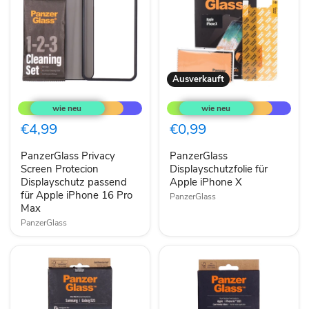
Ausverkauft
PanzerGlass
PanzerGlass
Privacy
Displayschutzfolie
Screen
für
Protecion
Apple
€4,99
€0,99
Displayschutz
iPhone
passend
X
PanzerGlass Privacy
PanzerGlass
für
Apple
Screen Protecion
Displayschutzfolie für
iPhone
Displayschutz passend
Apple iPhone X
16
für Apple iPhone 16 Pro
PanzerGlass
Pro
Max
Max
PanzerGlass