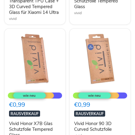
Transparent TPU Case +
Schutzfolie Tempered
3D
3D Curved Tempered
Glass
Curved
Glass für Xiaomi 14 Ultra
Tempered
vivid
Glass
vivid
für
Xiaomi
14
Ultra
Vivid
Vivid
Honor
Honor
X7B
90
Glas
3D
€0,99
€0,99
Schutzfolie
Curved
Tempered
Schutzfolie
RAUSVERKAUF
RAUSVERKAUF
Glass
Vivid Honor X7B Glas
Vivid Honor 90 3D
Schutzfolie Tempered
Curved Schutzfolie