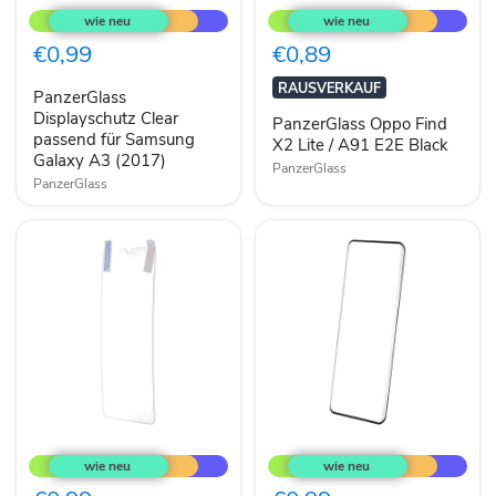
Displayschutz
Oppo
Clear
Find
passend
X2
€0,99
€0,89
für
Lite
Samsung
/
RAUSVERKAUF
PanzerGlass
Galaxy
A91
A3
Displayschutz Clear
E2E
PanzerGlass Oppo Find
(2017)
Black
passend für Samsung
X2 Lite / A91 E2E Black
Galaxy A3 (2017)
PanzerGlass
PanzerGlass
Lemontti
Lemontti
Xiaomi
Honor
Redmi
Magic
12c
6