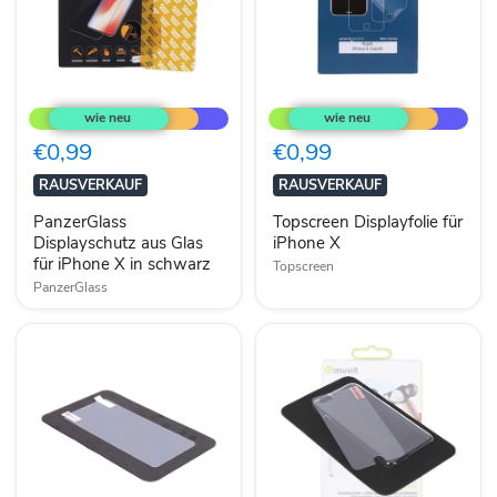
PanzerGlass
Topscreen
Displayschutz
Displayfolie
aus
für
Glas
iPhone
€0,99
€0,99
für
X
iPhone
RAUSVERKAUF
RAUSVERKAUF
X
in
PanzerGlass
Topscreen Displayfolie für
schwarz
Displayschutz aus Glas
iPhone X
für iPhone X in schwarz
Topscreen
PanzerGlass