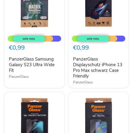
PanzerGlass
PanzerGlass
Samsung
Displayschutz
Galaxy
iPhone
S23
13
€0,99
€0,99
Ultra
Pro
Wide
Max
PanzerGlass Samsung
PanzerGlass
Fit
schwarz
Galaxy S23 Ultra Wide
Case
Displayschutz iPhone 13
Friendly
Fit
Pro Max schwarz Case
Friendly
PanzerGlass
PanzerGlass