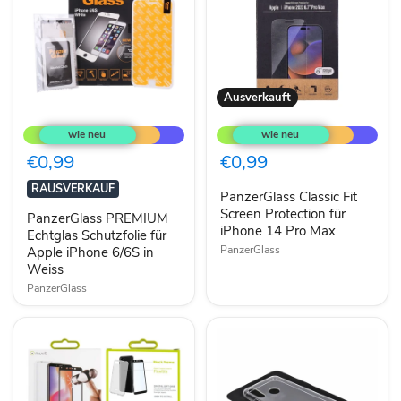
Ausverkauft
PanzerGlass
PanzerGlass
PREMIUM
Classic
Echtglas
Fit
Schutzfolie
Screen
€0,99
€0,99
für
Protection
Apple
für
RAUSVERKAUF
PanzerGlass Classic Fit
iPhone
iPhone
6/6S
14
Screen Protection für
PanzerGlass PREMIUM
in
Pro
iPhone 14 Pro Max
Echtglas Schutzfolie für
Weiss
Max
PanzerGlass
Apple iPhone 6/6S in
Weiss
PanzerGlass