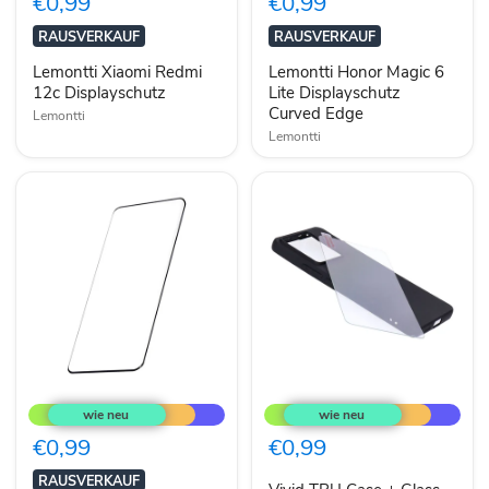
€0,99
€0,99
Displayschutz
Lite
Displayschutz
RAUSVERKAUF
RAUSVERKAUF
Curved
Edge
Lemontti Xiaomi Redmi
Lemontti Honor Magic 6
12c Displayschutz
Lite Displayschutz
Curved Edge
Lemontti
Lemontti
Lemontti
Vivid
Curved
TPU
Edge
Case
Glass
+
€0,99
€0,99
für
Glass
Honor
Matt
RAUSVERKAUF