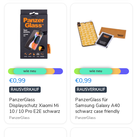
PanzerGlass
PanzerGlass
Displayschutz
für
Xiaomi
Samsung
Mi
Galaxy
€0,99
€0,99
10
A40
/
schwarz
RAUSVERKAUF
RAUSVERKAUF
10
case
Pro
friendly
PanzerGlass
PanzerGlass für
E2E
Displayschutz Xiaomi Mi
Samsung Galaxy A40
schwarz
10 / 10 Pro E2E schwarz
schwarz case friendly
PanzerGlass
PanzerGlass