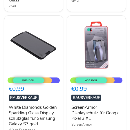
Glass
vivid
vivid
White
ScreenArmor
Diamonds
Displayschutz
Golden
für
Sparkling
Google
€0,99
€0,99
Glass
Pixel
Display
3
RAUSVERKAUF
RAUSVERKAUF
schutzglas
XL
für
White Diamonds Golden
ScreenArmor
Samsung
Sparkling Glass Display
Displayschutz für Google
Galaxy
schutzglas für Samsung
Pixel 3 XL
S7
Galaxy S7 gold
gold
ScreenArmor
White Diamonds