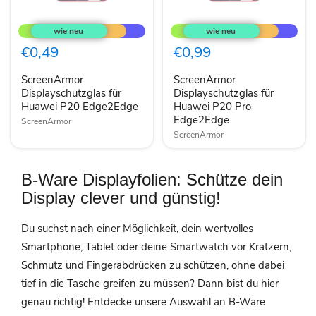
ScreenArmor
ScreenArmor
Displayschutzglas
Displayschutzglas
für
für
Huawei
Huawei
€0,49
€0,99
P20
P20
Edge2Edge
Pro
ScreenArmor
ScreenArmor
Edge2Edge
Displayschutzglas für
Displayschutzglas für
Huawei P20 Edge2Edge
Huawei P20 Pro
Edge2Edge
ScreenArmor
ScreenArmor
B-Ware Displayfolien: Schütze dein
Display clever und günstig!
Du suchst nach einer Möglichkeit, dein wertvolles
Smartphone, Tablet oder deine Smartwatch vor Kratzern,
Schmutz und Fingerabdrücken zu schützen, ohne dabei
tief in die Tasche greifen zu müssen? Dann bist du hier
genau richtig! Entdecke unsere Auswahl an B-Ware