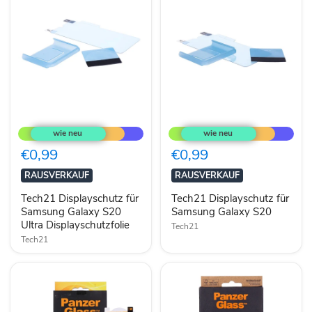
Tech21
Tech21
Displayschutz
Displayschutz
für
für
Samsung
Samsung
€0,99
€0,99
Galaxy
Galaxy
S20
S20
RAUSVERKAUF
RAUSVERKAUF
Ultra
Displayschutzfolie
Tech21 Displayschutz für
Tech21 Displayschutz für
Samsung Galaxy S20
Samsung Galaxy S20
Ultra Displayschutzfolie
Tech21
Tech21