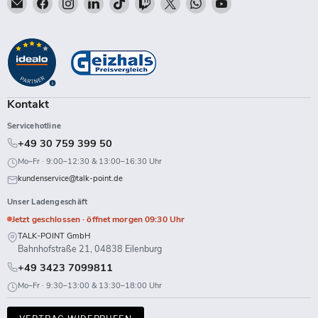
Email
Finden
Finden
Finden
Finden
Finden
Finden
Finden
Finden
Talk-
Sie
Sie
Sie
Sie
Sie
Sie
Sie
Sie
Point
uns
uns
uns
uns
uns
uns
uns
uns
auf
auf
auf
auf
auf
auf
auf
auf
Facebook
Instagram
LinkedIn
TikTok
Twitch
X
WhatsApp
YouTube
Kontakt
Servicehotline
+49 30 759 399 50
Mo–Fr · 9:00–12:30 & 13:00–16:30 Uhr
kundenservice@talk-point.de
Unser Ladengeschäft
Jetzt geschlossen · öffnet morgen 09:30 Uhr
TALK-POINT GmbH
Bahnhofstraße 21, 04838 Eilenburg
+49 3423 7099811
Mo–Fr · 9:30–13:00 & 13:30–18:00 Uhr