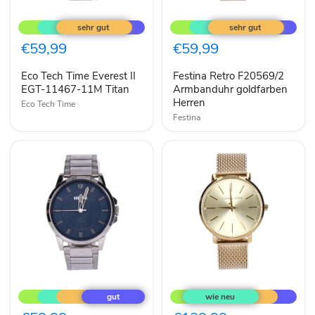
Eco
Festina
Tech
Retro
Time
F20569/2
Everest
Armbanduhr
€59,99
€59,99
II
goldfarben
EGT-
Herren
Eco Tech Time Everest II
Festina Retro F20569/2
11467-
11M
EGT-11467-11M Titan
Armbanduhr goldfarben
Titan
Herren
Eco Tech Time
Festina
Hugo
Michael
First
Kors
Herren
Pyper
Quarzuhr
MK4339