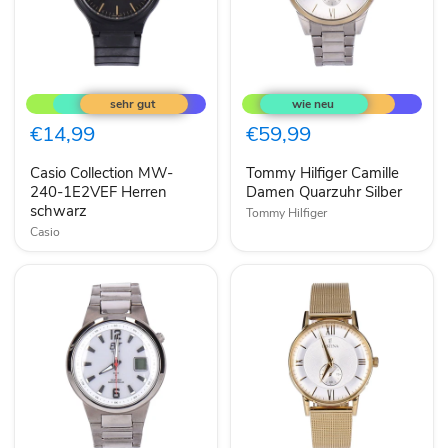
Casio
Tommy
Collection
Hilfiger
MW-
Camille
240-
Damen
€14,99
€59,99
1E2VEF
Quarzuhr
Herren
Silber
Casio Collection MW-
Tommy Hilfiger Camille
schwarz
240-1E2VEF Herren
Damen Quarzuhr Silber
schwarz
Tommy Hilfiger
Casio