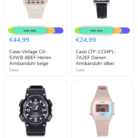
Casio
Casio
Vintage
LTP-
CA-
1234PL-
53WB-
7A2EF
€44,99
€24,99
8BEF
Damen
Herren
Armbanduhr
Casio Vintage CA-
Casio LTP-1234PL-
Armbanduhr
silber
beige
53WB-8BEF Herren
7A2EF Damen
Armbanduhr beige
Armbanduhr silber
Casio
Casio