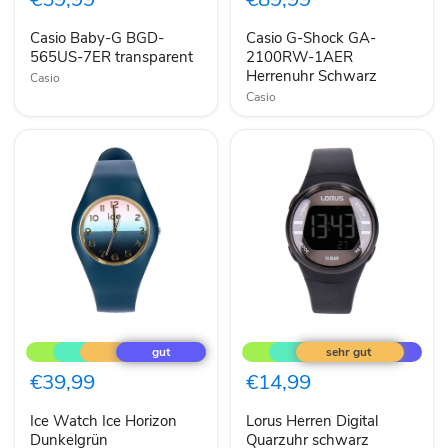
565US-
2100RW-
7ER
1AER
Casio Baby-G BGD-
Casio G-Shock GA-
transparent
Herrenuhr
565US-7ER transparent
Schwarz
2100RW-1AER
Herrenuhr Schwarz
Casio
Casio
Ice
Lorus
Watch
Herren
Ice
Digital
Horizon
Quarzuhr
€39,99
€14,99
Dunkelgrün
schwarz
R2333NX9
Ice Watch Ice Horizon
Lorus Herren Digital
Dunkelgrün
Quarzuhr schwarz