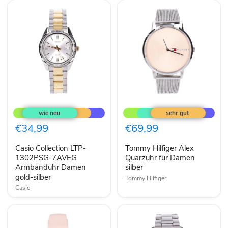
Casio
Tommy
Collection
Hilfiger
LTP-
Alex
1302PSG-
Quarzuhr
€34,99
€69,99
7AVEG
für
Armbanduhr
Damen
Casio Collection LTP-
Tommy Hilfiger Alex
Damen
silber
gold-
1302PSG-7AVEG
Quarzuhr für Damen
silber
Armbanduhr Damen
silber
gold-silber
Tommy Hilfiger
Casio