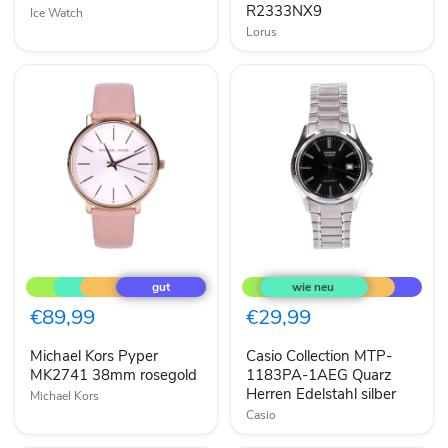
R2333NX9
Ice Watch
Lorus
Michael
Casio
Kors
Collection
Pyper
MTP-
MK2741
1183PA-
€89,99
€29,99
38mm
1AEG
rosegold
Quarz
Michael Kors Pyper
Casio Collection MTP-
Herren
MK2741 38mm rosegold
Edelstahl
1183PA-1AEG Quarz
silber
Herren Edelstahl silber
Michael Kors
Casio