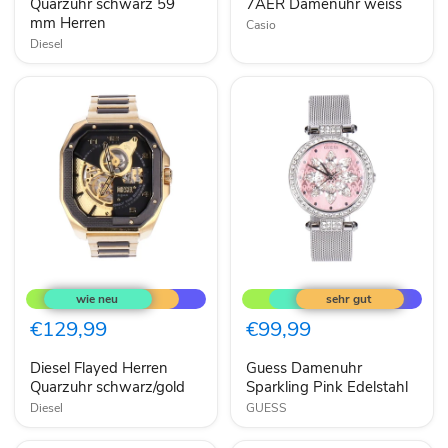
mm
Quarzuhr schwarz 59
weiss
7AER Damenuhr weiss
Herren
mm Herren
Casio
Diesel
Diesel
Guess
Flayed
Damenuhr
Herren
Sparkling
Quarzuhr
Pink
€129,99
€99,99
schwarz/gold
Edelstahl
Diesel Flayed Herren
Guess Damenuhr
Quarzuhr schwarz/gold
Sparkling Pink Edelstahl
Diesel
GUESS