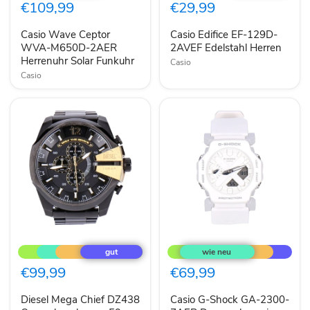
WVA-
129D-
€109,99
€29,99
M650D-
2AVEF
2AER
Edelstahl
Casio Wave Ceptor
Casio Edifice EF-129D-
Herrenuhr
Herren
Solar
WVA-M650D-2AER
2AVEF Edelstahl Herren
Funkuhr
Herrenuhr Solar Funkuhr
Casio
Casio
Diesel
Casio
Mega
G-
Chief
Shock
DZ438
GA-
€99,99
€69,99
Quarzuhr
2300-
schwarz
7AER
Diesel Mega Chief DZ438
Casio G-Shock GA-2300-
59
Damenuhr