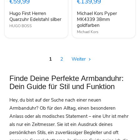
€59,99
€139,99
Edelstahl
38mm
silber
goldfarben
Hugo First Herren
Michael Kors Pyper
Quarzuhr Edelstahl silber
MK4339 38mm
goldfarben
HUGO BOSS
Michael Kors
1
2
Weiter
Finde Deine Perfekte Armbanduhr:
Dein Guide für Stil und Funktion
Hey, du bist auf der Suche nach einer neuen
Armbanduhr? Ob für den Alltag, einen besonderen
Anlass oder als modisches Statement – eine Uhr ist mehr
als nur ein Zeitmesser. Sie ist ein Ausdruck deines
persönlichen Stils, ein zuverlässiger Begleiter und oft