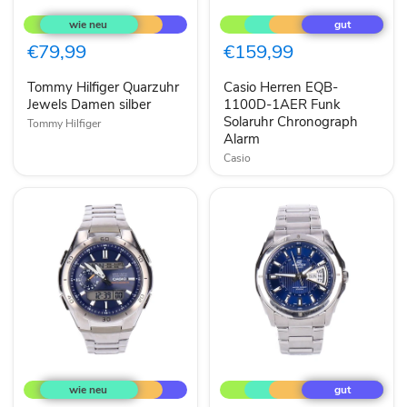
Tommy
Casio
Hilfiger
Herren
Quarzuhr
EQB-
Jewels
1100D-
€79,99
€159,99
Damen
1AER
silber
Funk
Tommy Hilfiger Quarzuhr
Casio Herren EQB-
Solaruhr
Jewels Damen silber
Chronograph
1100D-1AER Funk
Alarm
Solaruhr Chronograph
Tommy Hilfiger
Alarm
Casio
Casio
Casio
Wave
Edifice
Ceptor
EF-