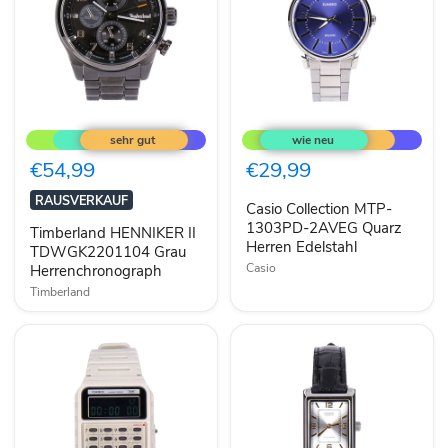
Timberland
Casio
HENNIKER
Collection
II
MTP-
TDWGK2201104
1303PD-
€54,99
€29,99
Grau
2AVEG
Herrenchronograph
Quarz
RAUSVERKAUF
Casio Collection MTP-
Herren
Edelstahl
1303PD-2AVEG Quarz
Timberland HENNIKER II
Herren Edelstahl
TDWGK2201104 Grau
Casio
Herrenchronograph
Timberland