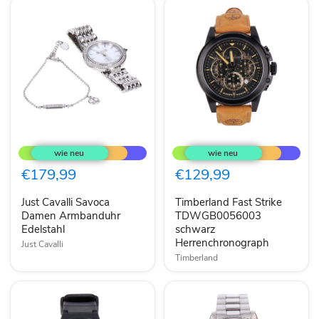
Just
Timberland
Cavalli
Fast
Savoca
Strike
Damen
TDWGB0056003
€179,99
€129,99
Armbanduhr
schwarz
Edelstahl
Herrenchronograph
Just Cavalli Savoca
Timberland Fast Strike
Damen Armbanduhr
TDWGB0056003
Edelstahl
schwarz
Herrenchronograph
Just Cavalli
Timberland