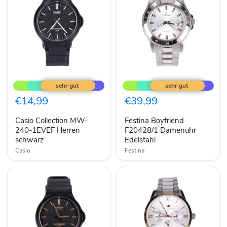
Casio
Festina
Collection
Boyfriend
MW-
F20428/1
240-
Damenuhr
€14,99
€39,99
1EVEF
Edelstahl
Herren
Casio Collection MW-
Festina Boyfriend
schwarz
240-1EVEF Herren
F20428/1 Damenuhr
schwarz
Edelstahl
Casio
Festina