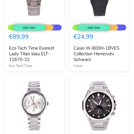
Eco
Casio
Tech
W-
Time
800H-
Everest
1BVES
€89,99
€24,99
Lady
Collection
Titan
Herrenuhr
Eco Tech Time Everest
Casio W-800H-1BVES
blau
Schwarz
ELT-
Lady Titan blau ELT-
Collection Herrenuhr
11670-
11670-32
Schwarz
32
Eco Tech Time
Casio