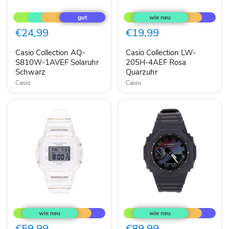
Casio
Casio
Collection
Collection
AQ-
LW-
S810W-
205H-
€24,99
€19,99
1AVEF
4AEF
Solaruhr
Rosa
Casio Collection AQ-
Casio Collection LW-
Schwarz
Quarzuhr
S810W-1AVEF Solaruhr
205H-4AEF Rosa
Schwarz
Quarzuhr
Casio
Casio
Casio
Casio
Baby-
G-
G
Shock
BGD-
GA-
€59,99
€89,99