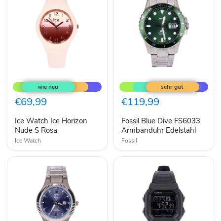
Ice
Fossil
Watch
Blue
Ice
Dive
Horizon
FS6033
€69,99
€119,99
Nude
Armbanduhr
S
Edelstahl
Ice Watch Ice Horizon
Fossil Blue Dive FS6033
Rosa
Nude S Rosa
Armbanduhr Edelstahl
Ice Watch
Fossil