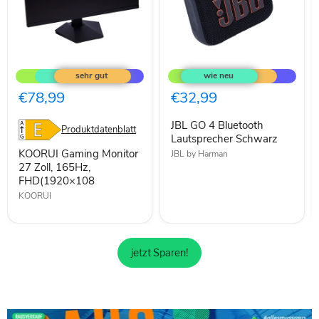
KOORUI
JBL
Gaming
GO
Monitor
4
27
Bluetooth
€78,99
€32,99
Zoll,
Lautsprecher
165Hz,
Schwarz
JBL GO 4 Bluetooth
FHD(1920×108
Produktdatenblatt
Lautsprecher Schwarz
KOORUI Gaming Monitor
JBL by Harman
27 Zoll, 165Hz,
FHD(1920×108
KOORUI
jetzt Sparen!