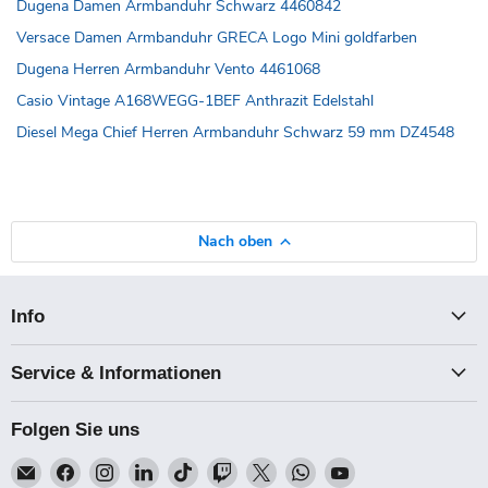
Dugena Damen Armbanduhr Schwarz 4460842
Versace Damen Armbanduhr GRECA Logo Mini goldfarben
Dugena Herren Armbanduhr Vento 4461068
Casio Vintage A168WEGG-1BEF Anthrazit Edelstahl
Diesel Mega Chief Herren Armbanduhr Schwarz 59 mm DZ4548
Nach oben
Info
Service & Informationen
Folgen Sie uns
Email
Finden
Finden
Finden
Finden
Finden
Finden
Finden
Finden