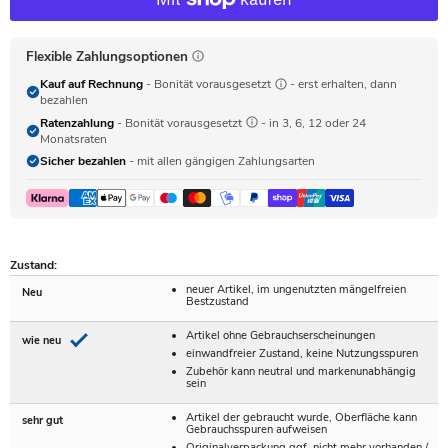
Flexible Zahlungsoptionen
Kauf auf Rechnung
- Bonität vorausgesetzt
- erst erhalten, dann
bezahlen
Ratenzahlung
- Bonität vorausgesetzt
- in 3, 6, 12 oder 24
Monatsraten
Sicher bezahlen
- mit allen gängigen Zahlungsarten
Zustand:
neuer Artikel, im ungenutzten mängelfreien
Neu
Bestzustand
Artikel ohne Gebrauchserscheinungen
wie neu
einwandfreier Zustand, keine Nutzungsspuren
Zubehör kann neutral und markenunabhängig
sein
Artikel der gebraucht wurde, Oberfläche kann
sehr gut
Gebrauchsspuren aufweisen
Originalverpackung ggf. nicht mehr vorhanden /