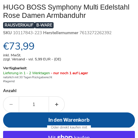
HUGO BOSS Symphony Multi Edelstahl
Rose Damen Armbanduhr
RAUSVERKAUF
B-WARE
SKU
10117843-223
Herstellernummer
7613272262392
Aktueller Preis
€73,99
inkl. MwSt.
zzgl. Versand - vsl. 5,99
EUR
- (DE)
Verfügbarkeit:
Verfügbar
Lieferung in 1 - 2 Werktagen
- nur noch 1 auf Lager
-
natürlich mit 30 Tagen Rückgaberecht
#lagernd
Anzahl
In den Warenkorb