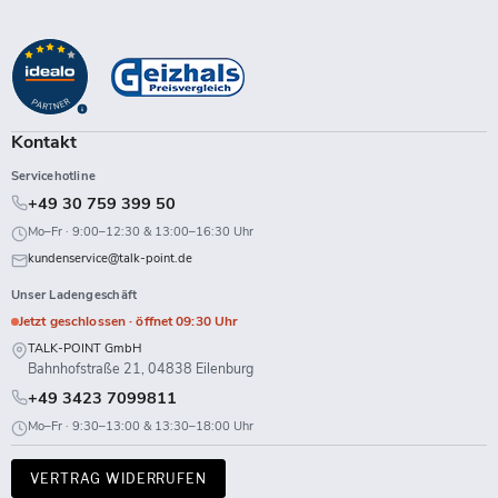
Talk-
Sie
Sie
Sie
Sie
Sie
Sie
Sie
Sie
Point
uns
uns
uns
uns
uns
uns
uns
uns
auf
auf
auf
auf
auf
auf
auf
auf
Facebook
Instagram
LinkedIn
TikTok
Twitch
X
WhatsApp
YouTube
Kontakt
Servicehotline
+49 30 759 399 50
Mo–Fr · 9:00–12:30 & 13:00–16:30 Uhr
kundenservice@talk-point.de
Unser Ladengeschäft
Jetzt geschlossen · öffnet 09:30 Uhr
TALK-POINT GmbH
Bahnhofstraße 21, 04838 Eilenburg
+49 3423 7099811
Mo–Fr · 9:30–13:00 & 13:30–18:00 Uhr
VERTRAG WIDERRUFEN