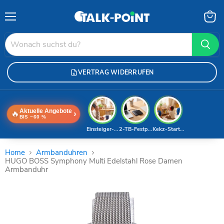
Menü
Waren
anzei
VERTRAG WIDERRUFEN
Aktuelle Angebote
🔥
›
BIS −60 %
Einsteiger-Handy
2-TB-Festplatte
Kekz-Starterset
Home
Armbanduhren
HUGO BOSS Symphony Multi Edelstahl Rose Damen
Armbanduhr