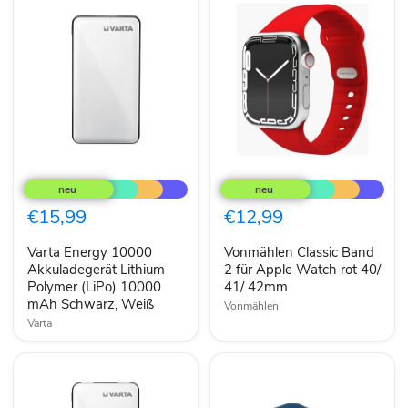
Varta
Vonmählen
Energy
Classic
10000
Band
Akkuladegerät
2
€15,99
€12,99
Lithium
für
Polymer
Apple
Varta Energy 10000
Vonmählen Classic Band
(LiPo)
Watch
10000
Akkuladegerät Lithium
rot
2 für Apple Watch rot 40/
mAh
40/
Polymer (LiPo) 10000
41/ 42mm
Schwarz,
41/
mAh Schwarz, Weiß
Vonmählen
Weiß
42mm
Varta