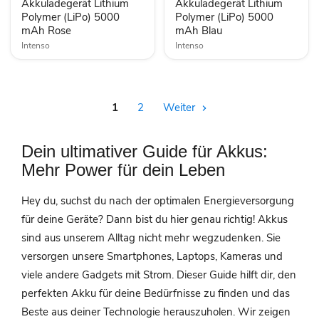
mAh
Akkuladegerät Lithium
mAh
Akkuladegerät Lithium
Rose
Blau
Polymer (LiPo) 5000
Polymer (LiPo) 5000
mAh Rose
mAh Blau
Intenso
Intenso
1
2
Weiter
Dein ultimativer Guide für Akkus:
Mehr Power für dein Leben
Hey du, suchst du nach der optimalen Energieversorgung
für deine Geräte? Dann bist du hier genau richtig! Akkus
sind aus unserem Alltag nicht mehr wegzudenken. Sie
versorgen unsere Smartphones, Laptops, Kameras und
viele andere Gadgets mit Strom. Dieser Guide hilft dir, den
perfekten Akku für deine Bedürfnisse zu finden und das
Beste aus deiner Technologie herauszuholen. Wir zeigen