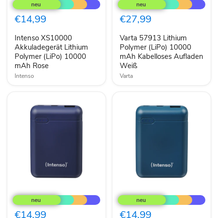
XS10000
57913
Akkuladegerät
Lithium
Lithium
Polymer
€14,99
€27,99
Polymer
(LiPo)
(LiPo)
10000
Intenso XS10000
Varta 57913 Lithium
10000
mAh
mAh
Akkuladegerät Lithium
Kabelloses
Polymer (LiPo) 10000
Rose
Aufladen
Polymer (LiPo) 10000
mAh Kabelloses Aufladen
Weiß
mAh Rose
Weiß
Intenso
Varta
Intenso
Intenso
XS10000
XS10000
Akkuladegerät
Akkuladegerät
Lithium
Lithium
€14,99
€14,99