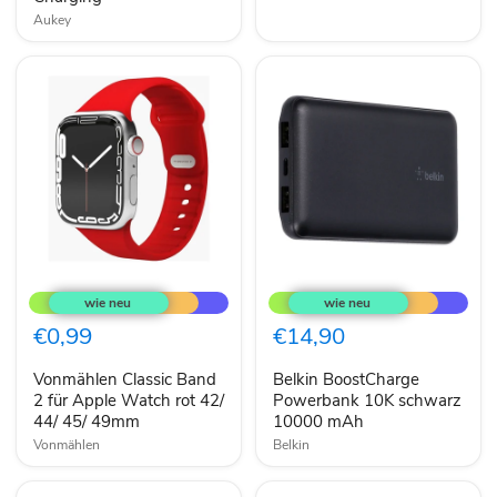
Aukey
Vonmählen
Belkin
Classic
BoostCharge
Band
Powerbank
2
10K
€0,99
€14,90
für
schwarz
Apple
10000
Vonmählen Classic Band
Belkin BoostCharge
Watch
mAh
rot
2 für Apple Watch rot 42/
Powerbank 10K schwarz
42/
44/ 45/ 49mm
10000 mAh
44/
Vonmählen
Belkin
45/
49mm