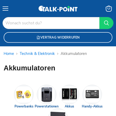
Menü
Waren
anzei
VERTRAG WIDERRUFEN
Home
Technik & Elektronik
Akkumulatoren
Akkumulatoren
Powerbanks
Powerstationen
Akkus
Handy-Akkus