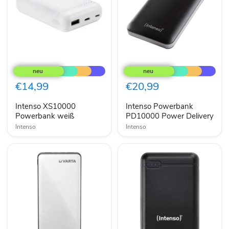
Intenso
Intenso
XS10000
Powerbank
Powerbank
PD10000
weiß
Power
€14,99
€20,99
Delivery
Intenso XS10000
Intenso Powerbank
Powerbank weiß
PD10000 Power Delivery
Intenso
Intenso