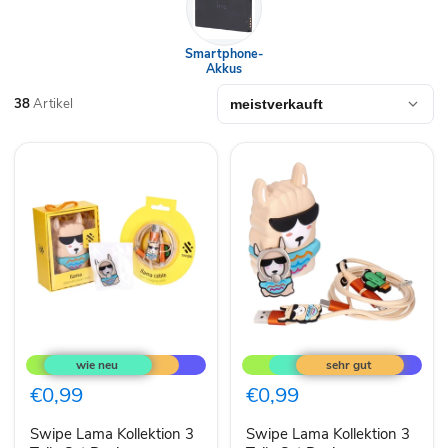
Smartphone-
Akkus
38
Artikel
Swipe
Swipe
Lama
Lama
Kollektion
Kollektion
3
3
€0,99
€0,99
Teile
Teile
Set
Set
Swipe Lama Kollektion 3
Swipe Lama Kollektion 3
Design
Design