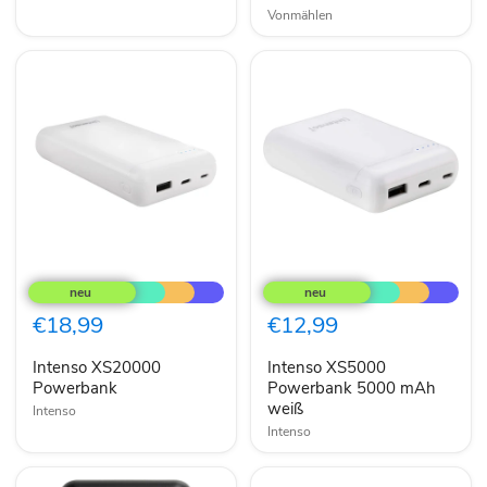
44/
Vonmählen
45/
49mm
Intenso
Intenso
XS20000
XS5000
Powerbank
Powerbank
5000
€18,99
€12,99
mAh
weiß
Intenso XS20000
Intenso XS5000
Powerbank
Powerbank 5000 mAh
weiß
Intenso
Intenso