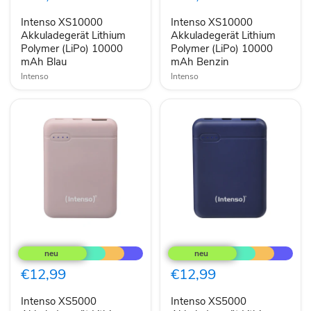
Polymer
Polymer
(LiPo)
(LiPo)
Intenso XS10000
Intenso XS10000
10000
10000
mAh
Akkuladegerät Lithium
mAh
Akkuladegerät Lithium
Blau
Benzin
Polymer (LiPo) 10000
Polymer (LiPo) 10000
mAh Blau
mAh Benzin
Intenso
Intenso
Intenso
Intenso
XS5000
XS5000
Akkuladegerät
Akkuladegerät
Lithium
Lithium
€12,99
€12,99
Polymer
Polymer
(LiPo)
(LiPo)
Intenso XS5000
Intenso XS5000
5000
5000