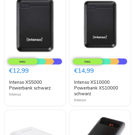
Intenso
Intenso
XS5000
XS10000
Powerbank
Powerbank
schwarz
XS10000
€12,99
€14,99
schwarz
Intenso XS5000
Intenso XS10000
Powerbank schwarz
Powerbank XS10000
schwarz
Intenso
Intenso