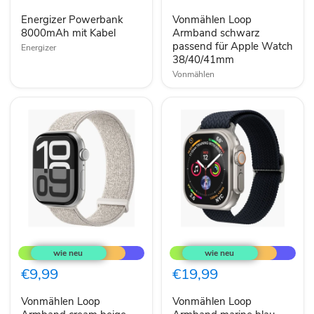
für
Energizer Powerbank
Vonmählen Loop
Apple
8000mAh mit Kabel
Watch
Armband schwarz
38/40/41mm
passend für Apple Watch
Energizer
38/40/41mm
Vonmählen
Vonmählen
Vonmählen
Loop
Loop
Armband
Armband
cream
marine
€9,99
€19,99
beige
blau
passend
passend
Vonmählen Loop
Vonmählen Loop
für
für