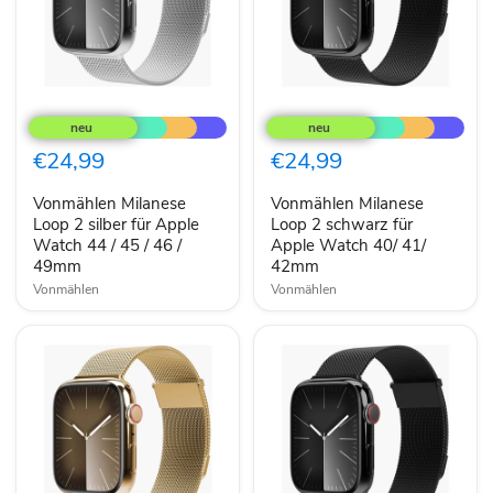
Vonmählen
Vonmählen
Milanese
Milanese
Loop
Loop
2
2
€24,99
€24,99
silber
schwarz
für
für
Vonmählen Milanese
Vonmählen Milanese
Apple
Apple
Watch
Loop 2 silber für Apple
Watch
Loop 2 schwarz für
44
40/
Watch 44 / 45 / 46 /
Apple Watch 40/ 41/
/
41/
49mm
42mm
45
42mm
Vonmählen
Vonmählen
/
46
/
49mm