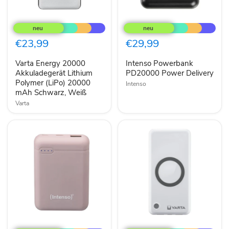
Varta
Intenso
Energy
Powerbank
20000
PD20000
Akkuladegerät
Power
€23,99
€29,99
Lithium
Delivery
Polymer
Varta Energy 20000
Intenso Powerbank
(LiPo)
20000
Akkuladegerät Lithium
PD20000 Power Delivery
mAh
Polymer (LiPo) 20000
Intenso
Schwarz,
mAh Schwarz, Weiß
Weiß
Varta
Intenso
Varta