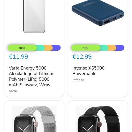
Varta
Intenso
Energy
XS5000
5000
Powerbank
Akkuladegerät
€11,99
€12,99
Lithium
Polymer
Varta Energy 5000
Intenso XS5000
(LiPo)
5000
Akkuladegerät Lithium
Powerbank
mAh
Polymer (LiPo) 5000
Intenso
Schwarz,
mAh Schwarz, Weiß
Weiß
Varta