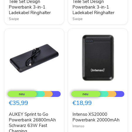
Powerbank
Teile Set Design
Powerbank
Teile Set Design
3-
3-
Powerbank 3-in-1
Powerbank 3-in-1
in-
in-
Ladekabel Ringhalter
Ladekabel Ringhalter
1
1
Swipe
Swipe
Ladekabel
Ladekabel
Ringhalter
Ringhalter
AUKEY
Intenso
Sprint
XS20000
to
Powerbank
Go
20000mAh
€35,99
€18,99
Powerbank
26800mAh
AUKEY Sprint to Go
Intenso XS20000
Schwarz
63W
Powerbank 26800mAh
Powerbank 20000mAh
Fast
Schwarz 63W Fast
Intenso
Charging
Charging