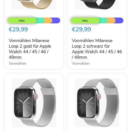
Vonmählen
Vonmählen
Milanese
Milanese
Loop
Loop
2
2
€29,99
€29,99
gold
schwarz
für
für
Vonmählen Milanese
Vonmählen Milanese
Apple
Apple
Watch
Loop 2 gold für Apple
Watch
Loop 2 schwarz für
44
44
Watch 44 / 45 / 46 /
Apple Watch 44 / 45 / 46
/
/
49mm
/ 49mm
45
45
Vonmählen
Vonmählen
/
/
46
46
/
/
49mm
49mm
Vonmählen
Vonmählen