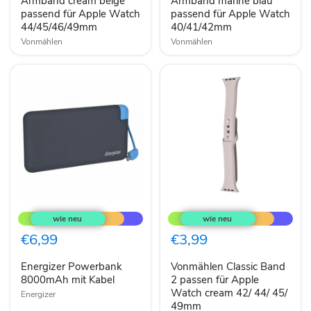
Apple
Armband cream beige
Apple
Armband marine blau
Watch
Watch
passend für Apple Watch
passend für Apple Watch
44/45/46/49mm
40/41/42mm
44/45/46/49mm
40/41/42mm
Vonmählen
Vonmählen
Energizer
Vonmählen
Powerbank
Classic
8000mAh
Band
mit
2
€6,99
€3,99
Kabel
passen
für
Energizer Powerbank
Vonmählen Classic Band
Apple
8000mAh mit Kabel
Watch
2 passen für Apple
cream
Watch cream 42/ 44/ 45/
Energizer
42/
49mm