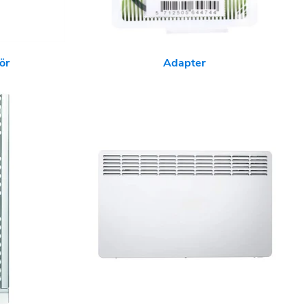
ör
Adapter