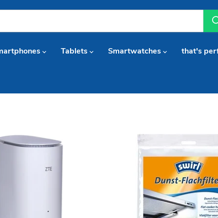
martphones
Tablets
Smartwatches
that's per