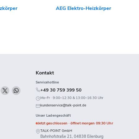
zkörper
AEG Elektro-Heizkörper
Kontakt
Servicehotline
n
Finden
Finden
Finden
+49 30 759 399 50
ie
Sie
Sie
Mo–Fr · 9:00–12:30 & 13:00–16:30 Uhr
uns
uns
uns
kundenservice@talk-point.de
uf
auf
auf
Unser Ladengeschäft
k
Twitch
X
WhatsApp
Jetzt geschlossen · öffnet morgen 09:30 Uhr
TALK-POINT GmbH
Bahnhofstraße 21, 04838 Eilenburg