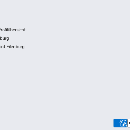
rofilübersicht
nburg
int Eilenburg